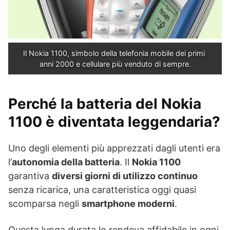
Il Nokia 1100, simbolo della telefonia mobile dei primi 
anni 2000 e cellulare più venduto di sempre.
Perché la batteria del Nokia
1100 è diventata leggendaria?
Uno degli elementi più apprezzati dagli utenti era
l’
autonomia della batteria
. Il
Nokia 1100
garantiva
diversi giorni di utilizzo continuo
senza ricarica, una caratteristica oggi quasi
scomparsa negli
smartphone moderni
.
Questa lunga durata lo rendeva affidabile in ogni