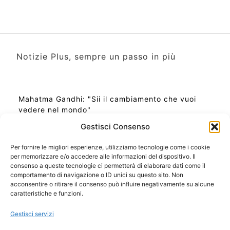
Notizie Plus, sempre un passo in più
Mahatma Gandhi: "Sii il cambiamento che vuoi
vedere nel mondo"
Gestisci Consenso
Per fornire le migliori esperienze, utilizziamo tecnologie come i cookie
per memorizzare e/o accedere alle informazioni del dispositivo. Il
Ora Esatta in Italia in questo momento
consenso a queste tecnologie ci permetterà di elaborare dati come il
Ti Senti Strano Ultimamente? Potrebbe Essere per
comportamento di navigazione o ID unici su questo sito. Non
la Risonanza di Schumann
acconsentire o ritirare il consenso può influire negativamente su alcune
Come Sapere Se Stai Ascendendo alla Quinta
caratteristiche e funzioni.
Dimensione
Gestisci servizi