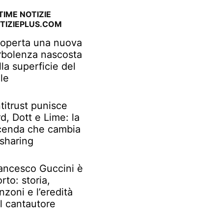
TIME NOTIZIE
TIZIEPLUS.COM
operta una nuova
rbolenza nascosta
lla superficie del
le
titrust punisce
rd, Dott e Lime: la
cenda che cambia
 sharing
ancesco Guccini è
rto: storia,
nzoni e l’eredità
l cantautore