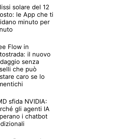
lissi solare del 12
osto: le App che ti
idano minuto per
nuto
ee Flow in
tostrada: il nuovo
daggio senza
selli che può
stare caro se lo
mentichi
D sfida NVIDIA:
rché gli agenti IA
perano i chatbot
adizionali