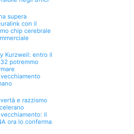
na supera
uralink con il
imo chip cerebrale
mmerciale
y Kurzweil: entro il
32 potremmo
rmare
invecchiamento
mano
vertà e razzismo
celerano
invecchiamento: il
A ora lo conferma