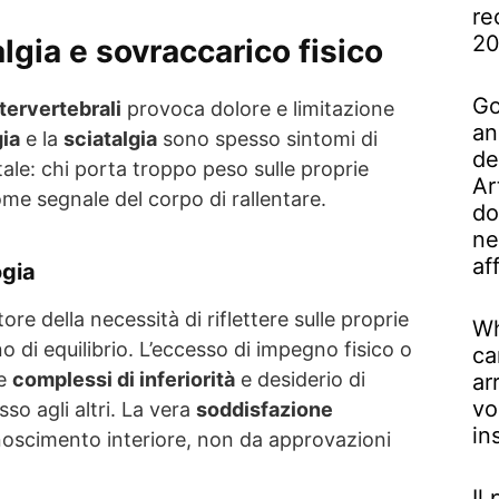
re
2
lgia e sovraccarico fisico
Go
tervertebrali
provoca dolore e limitazione
an
ia
e la
sciatalgia
sono spesso sintomi di
de
ale: chi porta troppo peso sulle proprie
Ar
me segnale del corpo di rallentare.
do
ne
af
ogia
ore della necessità di riflettere sulle proprie
Wh
o di equilibrio. L’eccesso di impegno fisico o
ca
re
complessi di inferiorità
e desiderio di
ar
vo
so agli altri. La vera
soddisfazione
in
noscimento interiore, non da approvazioni
Il