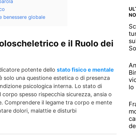
parola
UL
co
NO
 e benessere globale
Sc
tu
su
loscheletrico e il Ruolo dei
So
An
icatore potente dello
stato fisico e mentale
Bi
è solo una questione estetica o di presenza
vi
ondizione psicologica interna. Lo stato di
lo
 corpo spesso rispecchia sicurezza, ansia o
e. Comprendere il legame tra corpo e mente
Fr
are dolori, malattie e disturbi
mo
ca
de