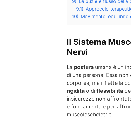
9)
Balbuzie e flusso della 
9.1)
Approccio terapeuti
10)
Movimento, equilibrio
Il Sistema Musco
Nervi
La
postura
umana è un ind
di una persona. Essa non 
corporea, ma riflette la c
rigidità
o di
flessibilità
del
insicurezze non affrontat
è fondamentale per affront
muscoloscheletrici.