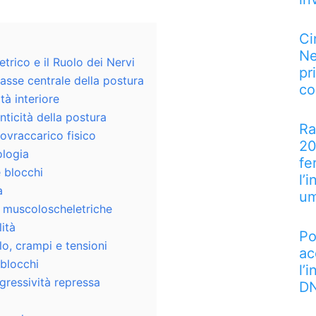
Ci
Ne
trico e il Ruolo dei Nervi
pr
asse centrale della postura
co
tà interiore
nticità della postura
Ra
ovraccarico fisico
20
ologia
fe
e blocchi
l’
a
u
 muscoloscheletriche
lità
Po
llo, crampi e tensioni
ac
 blocchi
l’
gressività repressa
DN