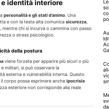
e identità interiore
Le
so
co
la
personalità e gli stati d’animo
. Una
po
ta e con la testa alta comunica
sicurezza
,
, mentre chi si incurva o cammina con passo
Au
rezza o stress psicologico.
Id
Ac
Ga
icità della postura
na
viene forzata per apparire più sicuri o più
Co
i e militari, si può osservare la
al
ità esterna e vulnerabilità interna. Questo
vi
il corpo possa esprimere anche
ipocrisia
sm
zza esteriore non corrisponde alla reale
Me
sv
da