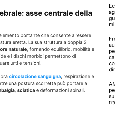
Ec
ebrale: asse centrale della
ag
gu
mi
’elemento portante che consente all’essere
Fr
tura eretta. La sua struttura a doppia S
au
ore naturale
, fornendo equilibrio, mobilità e
pe
igide e i dischi morbidi permettono di
ca
nuare urti e tensioni.
co
di
iora
circolazione sanguigna
, respirazione e
ntre una postura scorretta può portare a
AM
pe
mbalgia
,
sciatica
e deformazioni spinali.
su
tr