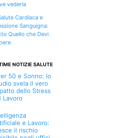
ve vederla
Salute Cardiaca e
essione Sanguigna:
tto Quello che Devi
pere
TIME NOTIZIE SALUTE
er 50 e Sonno: lo
udio svela il vero
patto dello Stress
l Lavoro
telligenza
tificiale e Lavoro:
esce il rischio
visibile negli uffici