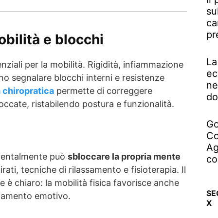
su
ca
pr
obilità e blocchi
La
ziali per la mobilità. Rigidità, infiammazione
ec
ono segnalare blocchi interni e resistenze
ne
 chiropratica
permette di correggere
do
occate, ristabilendo postura e funzionalità.
Go
Co
Ag
mentalmente può
sbloccare la propria mente
co
irati, tecniche di rilassamento e fisioterapia. Il
e è chiaro: la mobilità fisica favorisce anche
SE
attamento emotivo.
X