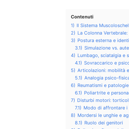
Contenuti
1)
Il Sistema Muscoloschele
2)
La Colonna Vertebrale: 
3)
Postura esterna e identi
3.1)
Simulazione vs. aute
4)
Lumbago, sciatalgia e s
4.1)
Sovraccarico e psic
5)
Articolazioni: mobilità 
5.1)
Analogia psico-fisic
6)
Reumatismi e patologie
6.1)
Poliartrite e persona
7)
Disturbi motori: tortico
7.1)
Modo di affrontare i
8)
Mordersi le unghie e ag
8.1)
Ruolo dei genitori