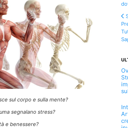
do
Pr
Tu
Sa
UL
Ov
St
im
su
sce sul corpo e sulla mente?
In
euma segnalano stress?
Ar
cr
ità e benessere?
in