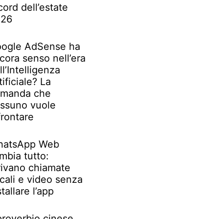
cord dell’estate
026
ogle AdSense ha
cora senso nell’era
ll’Intelligenza
tificiale? La
manda che
ssuno vuole
frontare
atsApp Web
mbia tutto:
rivano chiamate
cali e video senza
stallare l’app
 proverbio cinese