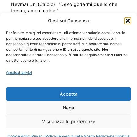
Neymar Jr. (Calcio): "Devo godermi quello che
faccio, amo il calcio"
Gestisci Consenso
Per fornire le migliori esperienze, utilizziamo tecnologie come i cookie
per memorizzare e/o accedere alle informazioni del dispositivo. Il
Ora Esatta in Italia in questo momento
consenso a queste tecnologie ci permetterà di elaborare dati come il
Ti Senti Strano Ultimamente? Potrebbe Essere per
comportamento di navigazione o ID unici su questo sito. Non
la Risonanza di Schumann
acconsentire o ritirare il consenso può influire negativamente su alcune
Come Sapere Se Stai Ascendendo alla Quinta
caratteristiche e funzioni.
Dimensione
Gestisci servizi
Copyright 2026 NotiziePlus.com
Accetta
Edizioni Web4Star
Chi Siamo: Redazione
Nega
📰 Contenuto Umano Verificato
Privacy Coockie
-
Pubblicità
Visualizza le preferenze
Sitemap
-
Feed
Cookie Policy
Privacy Policy
Benvenuti nella Nostra Redazione Sportiva