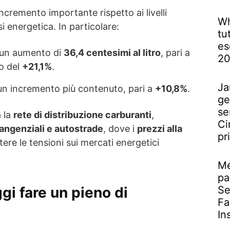
ncremento importante rispetto ai livelli
Wh
risi energetica. In particolare:
tu
es
 un aumento di
36,4 centesimi al litro
, pari a
2
o del
+21,1%
.
Ja
un incremento più contenuto, pari a
+10,8%
.
ge
se
a la
rete di distribuzione carburanti
,
Ci
 tangenziali e autostrade
, dove i
prezzi alla
pr
tere le tensioni sui mercati energetici
Me
pa
gi fare un pieno di
Se
Fa
In