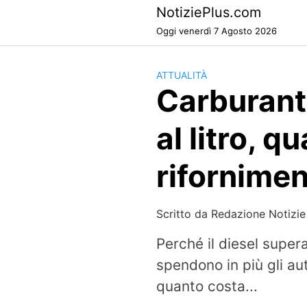
Skip
NotiziePlus.com
to
Oggi venerdì 7 Agosto 2026
content
ATTUALITÀ
Carburanti 
al litro, q
riforniment
Scritto da
Redazione Notizie
Perché il diesel supera
spendono in più gli au
quanto costa...