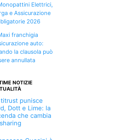
onopattini Elettrici,
rga e Assicurazione
bligatorie 2026
Maxi franchigia
sicurazione auto:
ando la clausola può
sere annullata
TIME NOTIZIE
TUALITÀ
titrust punisce
rd, Dott e Lime: la
cenda che cambia
 sharing