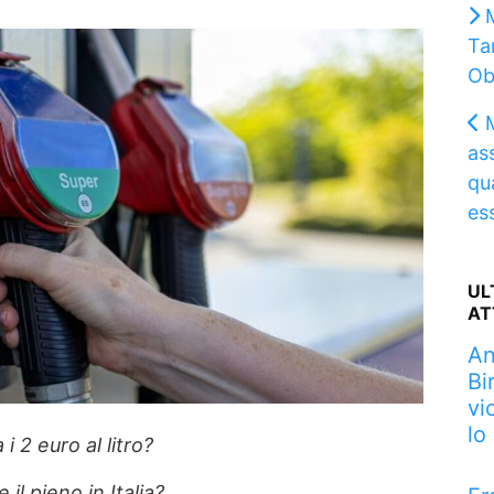
M
Ta
Ob
as
qu
es
UL
AT
An
Bi
vi
lo
i 2 euro al litro?
il pieno in Italia?