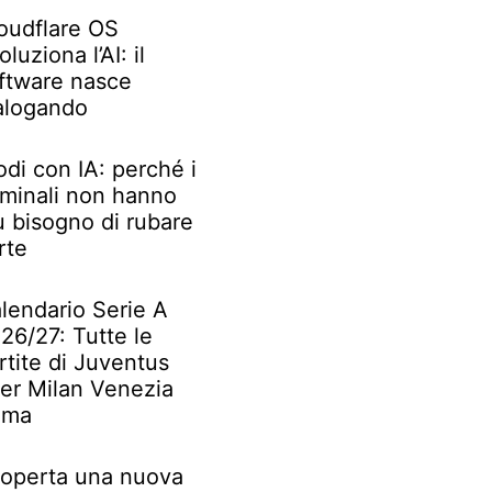
oudflare OS
oluziona l’AI: il
ftware nasce
alogando
odi con IA: perché i
iminali non hanno
ù bisogno di rubare
rte
lendario Serie A
26/27: Tutte le
rtite di Juventus
ter Milan Venezia
oma
operta una nuova