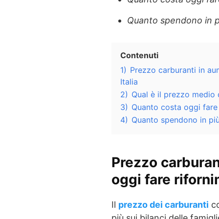
Quanto spendono in più
Contenuti
1)
Prezzo carburanti in au
Italia
2)
Qual è il prezzo medio d
3)
Quanto costa oggi fare
4)
Quanto spendono in più g
Prezzo carburan
oggi fare riforni
Il
prezzo dei carburanti
co
più sui bilanci delle famigl