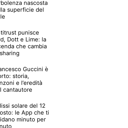
rbolenza nascosta
lla superficie del
le
titrust punisce
rd, Dott e Lime: la
cenda che cambia
 sharing
ancesco Guccini è
rto: storia,
nzoni e l’eredità
l cantautore
lissi solare del 12
osto: le App che ti
idano minuto per
nuto