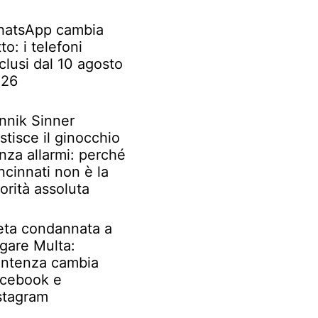
atsApp cambia
tto: i telefoni
clusi dal 10 agosto
026
nnik Sinner
stisce il ginocchio
nza allarmi: perché
ncinnati non è la
iorità assoluta
ta condannata a
gare Multa:
ntenza cambia
cebook e
stagram