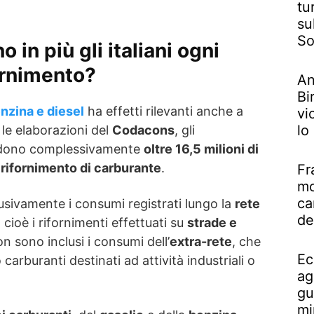
tu
su
So
in più gli italiani ogni
fornimento?
An
Bi
enzina e diesel
ha effetti rilevanti anche a
vi
lo
 le elaborazioni del
Codacons
, gli
pendono complessivamente
oltre 16,5 milioni di
l
rifornimento di carburante
.
Fr
mo
ca
usivamente i consumi registrati lungo la
rete
de
, cioè i rifornimenti effettuati su
strade e
on sono inclusi i consumi dell’
extra-rete
, che
Ec
rburanti destinati ad attività industriali o
ag
gu
mi