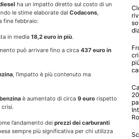
diesel
ha un impatto diretto sul costo di un
Cl
ondo le stime elaborate dal
Codacons
,
riv
 a fine febbraio:
so
di
ta in media
18,2 euro in più
.
Fr
mento può arrivare fino a circa
437 euro in
cr
pi
ca
nzina
, l’impatto è più contenuto ma
Ca
20
 benzina
è aumentato di circa
9 euro
rispetto
pa
 crisi.
In
R
come l’andamento dei
prezzi dei carburanti
esa sempre più significativa per chi utilizza
Sc