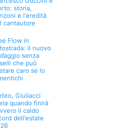
ancesco Guccini è
rto: storia,
nzoni e l'eredità
l cantautore
ee Flow in
tostrada: il nuovo
daggio senza
selli che può
stare caro se lo
mentichi
teo, Giuliacci
ela quando finirà
vvero il caldo
cord dell'estate
026