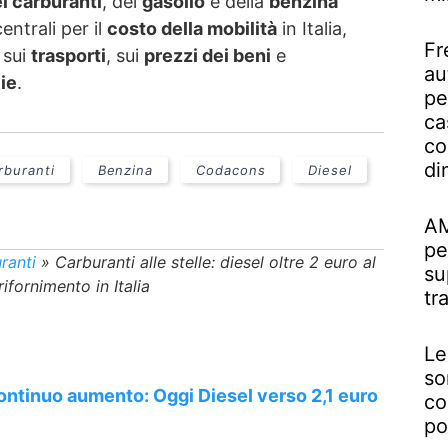
i carburanti
, del
gasolio
e della
benzina
entrali per il
costo della mobilità
in Italia,
Fr
 sui
trasporti
, sui
prezzi dei beni
e
au
ie
.
pe
ca
co
di
rburanti
Benzina
Codacons
Diesel
AM
pe
ranti
»
Carburanti alle stelle: diesel oltre 2 euro al
su
rifornimento in Italia
tr
Le
so
continuo aumento: Oggi Diesel verso 2,1 euro
co
po