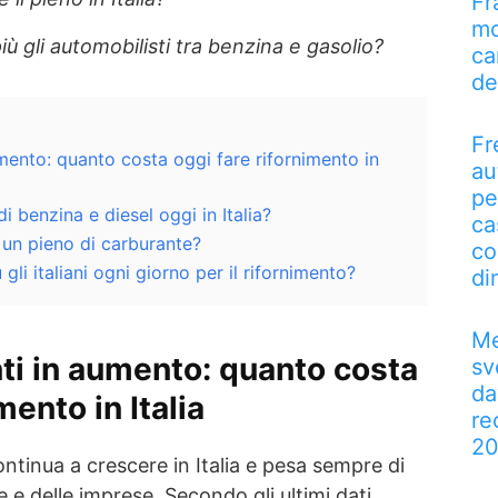
Fr
mo
 gli automobilisti tra benzina e gasolio?
ca
de
Fr
mento: quanto costa oggi fare rifornimento in
au
pe
i benzina e diesel oggi in Italia?
ca
 un pieno di carburante?
co
li italiani ogni giorno per il rifornimento?
di
Me
ti in aumento: quanto costa
sv
da
mento in Italia
re
2
ntinua a crescere in Italia e pesa sempre di
ie e delle imprese. Secondo gli ultimi dati