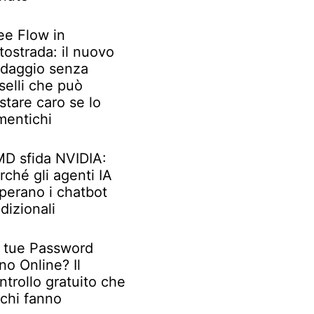
ee Flow in
tostrada: il nuovo
daggio senza
selli che può
stare caro se lo
mentichi
D sfida NVIDIA:
rché gli agenti IA
perano i chatbot
adizionali
 tue Password
no Online? Il
ntrollo gratuito che
chi fanno