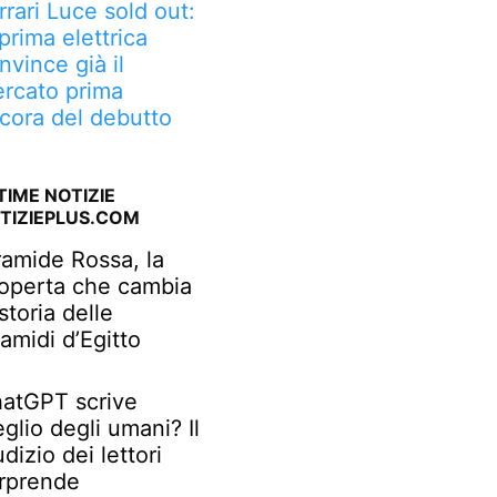
rrari Luce sold out:
 prima elettrica
nvince già il
rcato prima
cora del debutto
TIME NOTIZIE
TIZIEPLUS.COM
ramide Rossa, la
operta che cambia
 storia delle
ramidi d’Egitto
atGPT scrive
glio degli umani? Il
udizio dei lettori
rprende