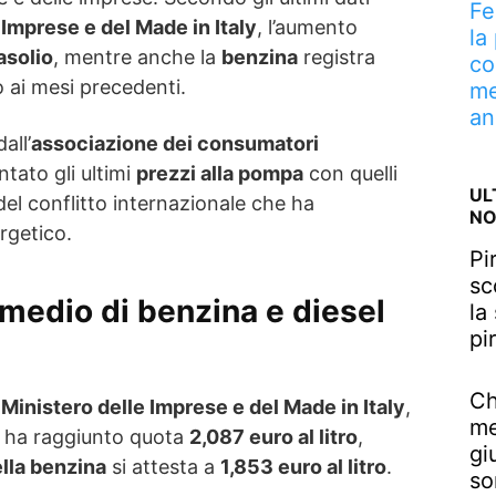
Fe
 Imprese e del Made in Italy
, l’aumento
la
asolio
, mentre anche la
benzina
registra
co
to ai mesi precedenti.
me
an
all’
associazione dei consumatori
ntato gli ultimi
prezzi alla pompa
con quelli
UL
o del conflitto internazionale che ha
NO
rgetico.
Pi
sc
 medio di benzina e diesel
la
pi
Ch
l
Ministero delle Imprese e del Made in Italy
,
me
ha raggiunto quota
2,087 euro al litro
,
gi
lla benzina
si attesta a
1,853 euro al litro
.
so