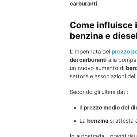
carburanti
.
Come influisce i
benzina e diese
L’impennata del
prezzo pe
dei carburanti
alla pompa. 
un nuovo aumento di
ben
settore e associazioni dei
Secondo gli ultimi dati:
Il
prezzo medio del di
La
benzina
si attesta
In autostrada, i prezzi ris