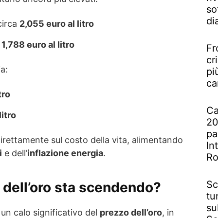
so
di
circa
2,055 euro al litro
a
1,788 euro al litro
Fr
cr
ia:
pi
ca
tro
Ca
litro
20
pa
irettamente sul costo della vita, alimentando
In
i
e dell’
inflazione energia
.
R
Sc
o dell’oro sta scendendo?
tu
su
 un calo significativo del
prezzo dell’oro
, in