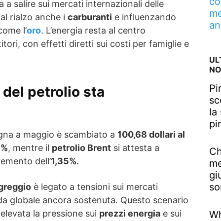
co
 a salire sui mercati internazionali delle
me
al rialzo anche i
carburanti
e influenzando
an
come l’
oro
. L’energia resta al centro
itori, con effetti diretti sui costi per famiglie e
UL
NO
Pi
 del petrolio sta
sc
la
pi
na a maggio è scambiato a
100,68 dollari al
9%
, mentre il
petrolio Brent
si attesta a
Ch
remento dell’
1,35%
.
me
gi
so
greggio
è legato a tensioni sui mercati
da globale ancora sostenuta. Questo scenario
elevata la pressione sui
prezzi energia
e sui
Wh