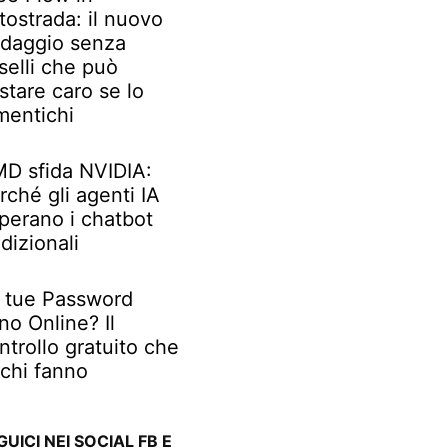
tostrada: il nuovo
daggio senza
selli che può
stare caro se lo
mentichi
D sfida NVIDIA:
rché gli agenti IA
perano i chatbot
adizionali
 tue Password
no Online? Il
ntrollo gratuito che
chi fanno
GUICI NEI SOCIAL FB E