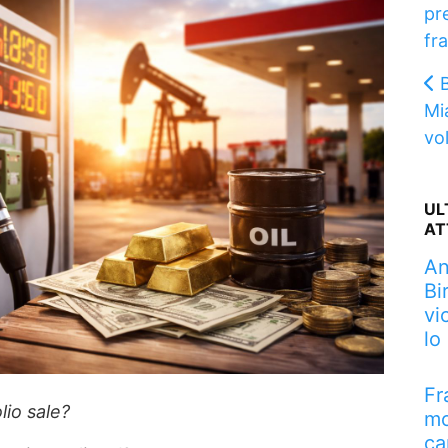
pr
fr
B
Mi
vol
UL
AT
An
Bi
vi
lo
Fr
lio sale?
mo
ca