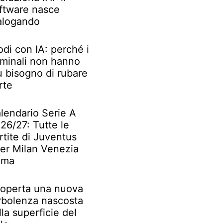
ftware nasce
alogando
odi con IA: perché i
iminali non hanno
ù bisogno di rubare
rte
lendario Serie A
26/27: Tutte le
rtite di Juventus
ter Milan Venezia
oma
operta una nuova
rbolenza nascosta
lla superficie del