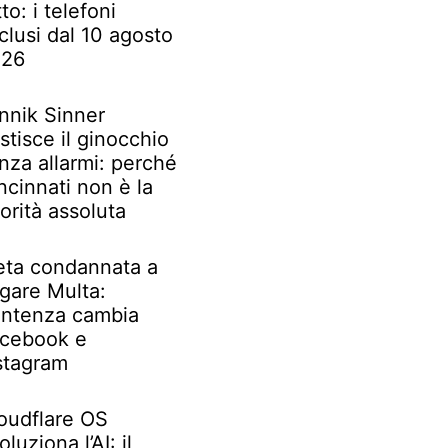
tto: i telefoni
clusi dal 10 agosto
026
nnik Sinner
stisce il ginocchio
nza allarmi: perché
ncinnati non è la
iorità assoluta
ta condannata a
gare Multa:
ntenza cambia
cebook e
stagram
oudflare OS
oluziona l’AI: il