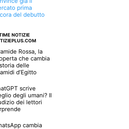
nvince già il
rcato prima
cora del debutto
TIME NOTIZIE
TIZIEPLUS.COM
ramide Rossa, la
operta che cambia
 storia delle
ramidi d’Egitto
atGPT scrive
glio degli umani? Il
udizio dei lettori
rprende
atsApp cambia