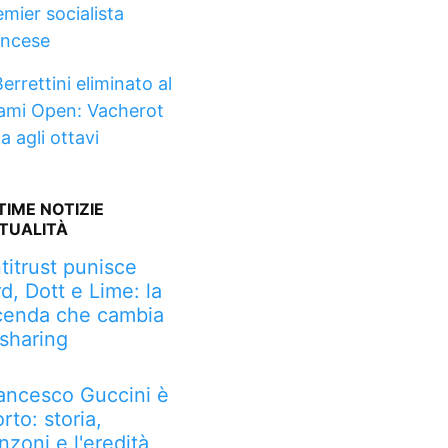
emier socialista
ancese
errettini eliminato al
ami Open: Vacherot
a agli ottavi
TIME NOTIZIE
TUALITÀ
titrust punisce
rd, Dott e Lime: la
cenda che cambia
 sharing
ancesco Guccini è
rto: storia,
nzoni e l'eredità