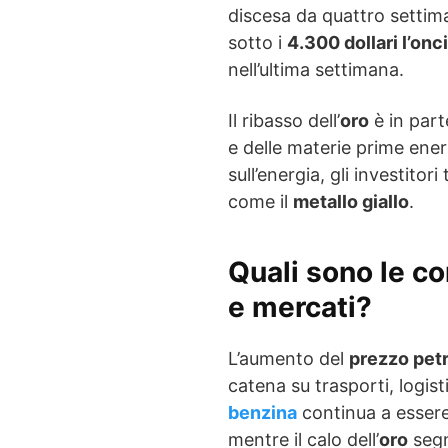
discesa da quattro settim
sotto i
4.300 dollari l’onc
nell’ultima settimana.
Il ribasso dell’
oro
è in part
e delle materie prime ene
sull’energia, gli investitor
come il
metallo giallo
.
Quali sono le c
e mercati?
L’aumento del
prezzo petr
catena su trasporti, logis
benzina
continua a essere
mentre il calo dell’
oro
segn