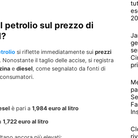
tu
es
2
l petrolio sul prezzo di
l?
Ja
ge
se
trolio
si riflette immediatamente sui
prezzi
Ci
Nonostante il taglio delle accise, si registra
pr
zina
e
diesel
, come segnalato da fonti di
 consumatori.
Me
pa
Se
Fa
esel
è pari a
1,984 euro al litro
In
 a
1,722 euro al litro
Cl
riv
ultano ancora più elevati: