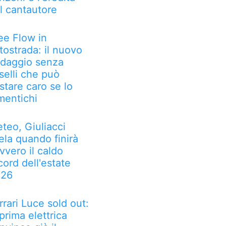
l cantautore
ee Flow in
tostrada: il nuovo
daggio senza
selli che può
stare caro se lo
mentichi
teo, Giuliacci
ela quando finirà
vvero il caldo
cord dell'estate
026
rrari Luce sold out:
 prima elettrica