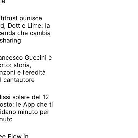
le
titrust punisce
rd, Dott e Lime: la
cenda che cambia
 sharing
ancesco Guccini è
rto: storia,
nzoni e l’eredità
l cantautore
lissi solare del 12
osto: le App che ti
idano minuto per
nuto
ee Flow in