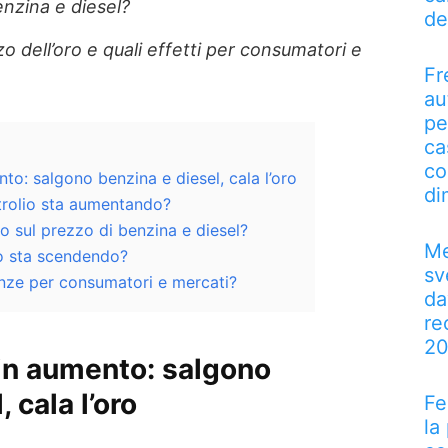
zina e diesel?
de
 dell’oro e quali effetti per consumatori e
Fr
au
pe
ca
co
to: salgono benzina e diesel, cala l’oro
di
trolio sta aumentando?
io sul prezzo di benzina e diesel?
Me
ro sta scendendo?
sv
nze per consumatori e mercati?
da
re
2
 in aumento: salgono
 cala l’oro
Fe
la