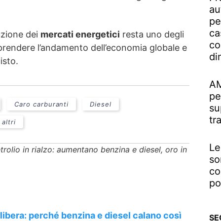
au
pe
ca
uzione dei
mercati energetici
resta uno degli
co
prendere l’andamento dell’economia globale e
di
isto.
AM
pe
Caro carburanti
Diesel
su
tr
 altri
Le
trolio in rialzo: aumentano benzina e diesel, oro in
so
co
po
 libera: perché benzina e diesel calano così
SE