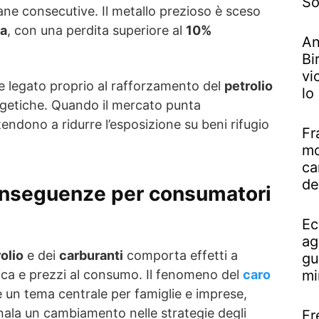
So
ane consecutive. Il metallo prezioso è sceso
ia
, con una perdita superiore al
10%
An
Bi
vi
e legato proprio al rafforzamento del
petrolio
lo
rgetiche. Quando il mercato punta
i tendono a ridurre l’esposizione su beni rifugio
Fr
mo
ca
de
onseguenze per consumatori
Ec
ag
olio
e dei
carburanti
comporta effetti a
gu
tica e prezzi al consumo. Il fenomeno del
caro
mi
 un tema centrale per famiglie e imprese,
ala un cambiamento nelle strategie degli
Fr