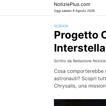
Skip
NotiziePlus.com
to
Oggi sabato 8 Agosto 2026
content
SCIENZA
Progetto 
Interstell
Scritto da
Redazione Notizie
Cosa comporterebbe un
astronauti? Scopri tut
Chrysalis, una mission