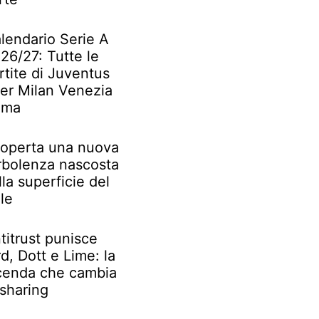
lendario Serie A
26/27: Tutte le
rtite di Juventus
ter Milan Venezia
oma
operta una nuova
rbolenza nascosta
lla superficie del
le
titrust punisce
rd, Dott e Lime: la
cenda che cambia
 sharing