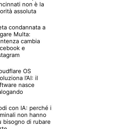
ncinnati non è la
iorità assoluta
ta condannata a
gare Multa:
ntenza cambia
cebook e
stagram
oudflare OS
oluziona l’AI: il
ftware nasce
alogando
odi con IA: perché i
iminali non hanno
ù bisogno di rubare
rte