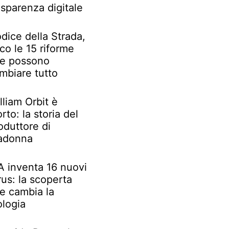
asparenza digitale
dice della Strada,
co le 15 riforme
e possono
mbiare tutto
lliam Orbit è
rto: la storia del
oduttore di
adonna
IA inventa 16 nuovi
rus: la scoperta
e cambia la
ologia