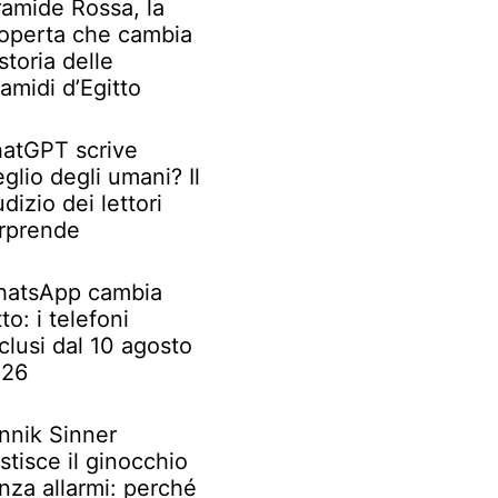
ramide Rossa, la
operta che cambia
 storia delle
ramidi d’Egitto
atGPT scrive
glio degli umani? Il
udizio dei lettori
rprende
atsApp cambia
tto: i telefoni
clusi dal 10 agosto
026
nnik Sinner
stisce il ginocchio
nza allarmi: perché