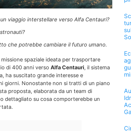
Sc
 viaggio interstellare verso Alfa Centauri?
tu
su
stronauti?
So
etto che potrebbe cambiare il futuro umano.
Ec
 missione spaziale ideata per trasportare
ag
gu
io di 400 anni verso
Alfa Centauri
, il sistema
mi
rra, ha suscitato grande interesse e
i giorni. Nonostante non si tratti di un piano
Au
sta proposta, elaborata da un team di
Id
to dettagliato su cosa comporterebbe un
Ac
rtata.
Ga
Ci