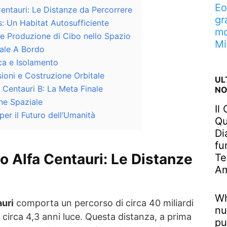
Eo
entauri: Le Distanze da Percorrere
gr
s: Un Habitat Autosufficiente
mo
e e Produzione di Cibo nello Spazio
Mi
ale A Bordo
ca e Isolamento
sioni e Costruzione Orbitale
UL
 Centauri B: La Meta Finale
NO
one Spaziale
Il
per il Futuro dell’Umanità
Qu
Di
fu
o Alfa Centauri: Le Distanze
Te
Am
Wh
auri
comporta un percorso di circa 40 miliardi
nu
a circa 4,3 anni luce. Questa distanza, a prima
pu