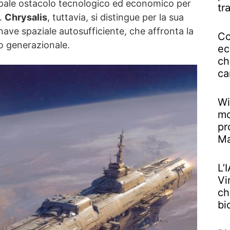
incipale ostacolo tecnologico ed economico per
tr
e.
Chrysalis
, tuttavia, si distingue per la sua
ave spaziale autosufficiente, che affronta la
Co
o generazionale.
ec
ch
ca
Wi
mo
pr
M
L’
Vi
ch
bi