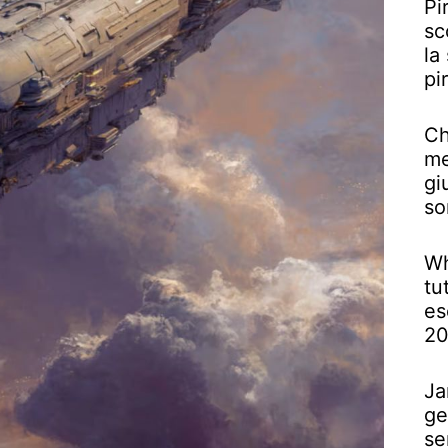
Pi
sc
la
pi
Ch
me
gi
so
Wh
tu
es
2
Ja
ge
se