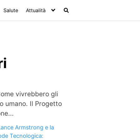
Salute
Attualità
ri
Come vivrebbero gli
ro umano. Il Progetto
ne...
Lance Armstrong e la
ode Tecnologica: