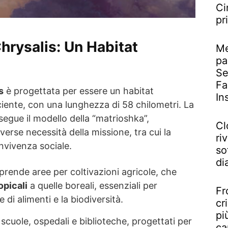
Ci
pr
Chrysalis: Un Habitat
Me
pa
Se
Fa
s
è progettata per essere un habitat
In
ente, con una lunghezza di 58 chilometri. La
, segue il modello della “matrioshka”,
Cl
verse necessità della missione, tra cui la
riv
nvivenza sociale.
so
di
prende aree per coltivazioni agricole, che
opicali
a quelle boreali, essenziali per
Fr
 di alimenti e la biodiversità.
cr
pi
, scuole, ospedali e biblioteche, progettati per
ca