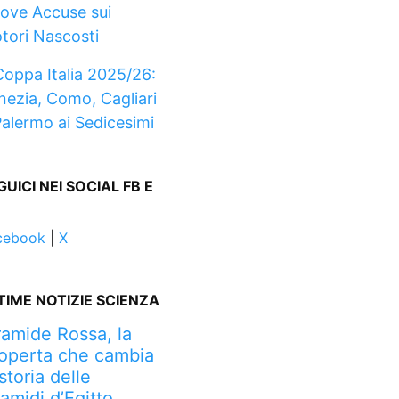
ove Accuse sui
tori Nascosti
Coppa Italia 2025/26:
nezia, Como, Cagliari
Palermo ai Sedicesimi
GUICI NEI SOCIAL FB E
cebook
|
X
TIME NOTIZIE SCIENZA
ramide Rossa, la
operta che cambia
 storia delle
ramidi d’Egitto