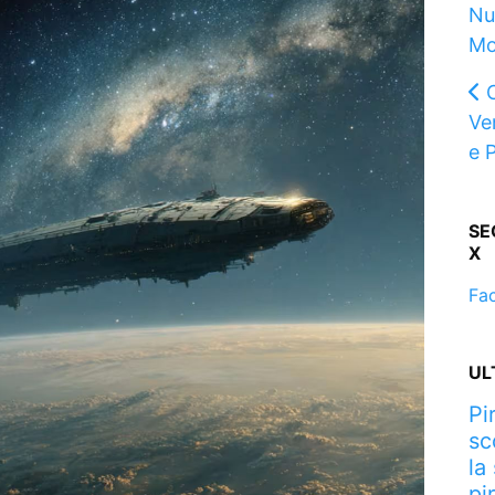
Nu
Mo
Ve
e 
SE
X
Fa
UL
Pi
sc
la
pi