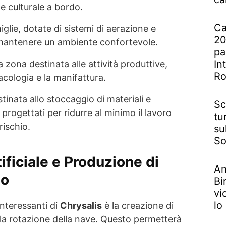
 e culturale a bordo.
Ca
iglie, dotate di sistemi di aerazione e
20
mantenere un ambiente confortevole.
pa
In
a zona destinata alle attività produttive,
R
macologia e la manifattura.
stinata allo stoccaggio di materiali e
Sc
progettati per ridurre al minimo il lavoro
tu
rischio.
su
So
ificiale e Produzione di
An
io
Bi
vi
lo
interessanti di
Chrysalis
è la creazione di
la rotazione della nave. Questo permetterà