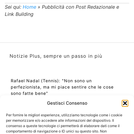
Sei qui:
Home
»
Pubblicità con Post Redazionale e
Link Building
Notizie Plus, sempre un passo in più
Rafael Nadal (Tennis): "Non sono un
perfezionista, ma mi piace sentire che le cose
sono fatte bene"
Gestisci Consenso
Per fornire le migliori esperienze, utilizziamo tecnologie come i cookie
per memorizzare e/o accedere alle informazioni del dispositivo. Il
Ora Esatta in Italia in questo momento
consenso a queste tecnologie ci permetterà di elaborare dati come il
Ti Senti Strano Ultimamente? Potrebbe Essere per
comportamento di navigazione o ID unici su questo sito. Non
la Risonanza di Schumann