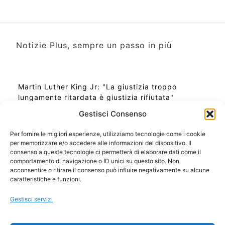
Notizie Plus, sempre un passo in più
Martin Luther King Jr: "La giustizia troppo
lungamente ritardata è giustizia rifiutata"
Gestisci Consenso
Per fornire le migliori esperienze, utilizziamo tecnologie come i cookie
per memorizzare e/o accedere alle informazioni del dispositivo. Il
Ora Esatta in Italia in questo momento
consenso a queste tecnologie ci permetterà di elaborare dati come il
Ti Senti Strano Ultimamente? Potrebbe Essere per
comportamento di navigazione o ID unici su questo sito. Non
la Risonanza di Schumann
acconsentire o ritirare il consenso può influire negativamente su alcune
Come Sapere Se Stai Ascendendo alla Quinta
caratteristiche e funzioni.
Dimensione
Gestisci servizi