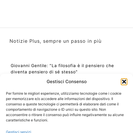
Notizie Plus, sempre un passo in più
Giovanni Gentile: "La filosofia è il pensiero che
diventa pensiero di sé stesso"
Gestisci Consenso
Per fornire le migliori esperienze, utilizziamo tecnologie come i cookie
per memorizzare e/o accedere alle informazioni del dispositivo. Il
Ora Esatta in Italia in questo momento
consenso a queste tecnologie ci permetterà di elaborare dati come il
Ti Senti Strano Ultimamente? Potrebbe Essere per
comportamento di navigazione o ID unici su questo sito. Non
la Risonanza di Schumann
acconsentire o ritirare il consenso può influire negativamente su alcune
Come Sapere Se Stai Ascendendo alla Quinta
caratteristiche e funzioni.
Dimensione
Gestisci servizi