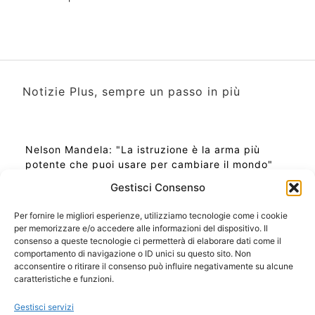
Notizie Plus, sempre un passo in più
Nelson Mandela: "La istruzione è la arma più
potente che puoi usare per cambiare il mondo"
Gestisci Consenso
Per fornire le migliori esperienze, utilizziamo tecnologie come i cookie
per memorizzare e/o accedere alle informazioni del dispositivo. Il
Ora Esatta in Italia in questo momento
consenso a queste tecnologie ci permetterà di elaborare dati come il
Ti Senti Strano Ultimamente? Potrebbe Essere per
comportamento di navigazione o ID unici su questo sito. Non
la Risonanza di Schumann
acconsentire o ritirare il consenso può influire negativamente su alcune
Come Sapere Se Stai Ascendendo alla Quinta
caratteristiche e funzioni.
Dimensione
Gestisci servizi