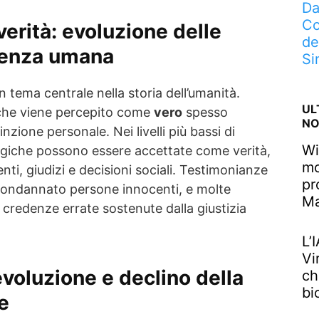
Da
Co
 verità: evoluzione delle
de
cienza umana
Si
n tema centrale nella storia dell’umanità.
UL
ò che viene percepito come
vero
spesso
NO
zione personale. Nei livelli più bassi di
Wi
logiche possono essere accettate come verità,
mo
i, giudizi e decisioni sociali. Testimonianze
pr
condannato persone innocenti, e molte
M
credenze errate sostenute dalla giustizia
L’
Vi
voluzione e declino della
ch
bi
le