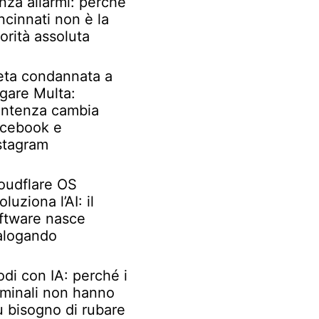
nza allarmi: perché
ncinnati non è la
iorità assoluta
ta condannata a
gare Multa:
ntenza cambia
cebook e
stagram
oudflare OS
oluziona l’AI: il
ftware nasce
alogando
odi con IA: perché i
iminali non hanno
ù bisogno di rubare