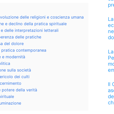
pr
 evoluzione delle religioni e coscienza umana
La
e e declino della pratica spirituale
ec
e delle interpretazioni letterali
ne
do
oerenza delle pratiche
a del dolore
la pratica contemporanea
La
e e modernità
Pe
mo
litica
em
ione sulla società
ericolo dei culti
scernimento
Il
as
e potere della verità
de
irituale
ch
lluminazione