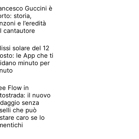
ancesco Guccini è
rto: storia,
nzoni e l’eredità
l cantautore
lissi solare del 12
osto: le App che ti
idano minuto per
nuto
ee Flow in
tostrada: il nuovo
daggio senza
selli che può
stare caro se lo
mentichi