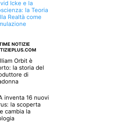
vid Icke e la
scienza: la Teoria
lla Realtà come
mulazione
TIME NOTIZIE
TIZIEPLUS.COM
lliam Orbit è
rto: la storia del
oduttore di
adonna
IA inventa 16 nuovi
rus: la scoperta
e cambia la
ologia