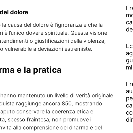
Fr
del dolore
mo
ca
 la causa del dolore è l’ignoranza e che la
de
ri è l’unico dovere spirituale. Questa visione
intendimenti o giustificazioni della violenza,
Ec
 vulnerabile a deviazioni estremiste.
ag
gu
mi
rma e la pratica
Fr
au
hanno mantenuto un livello di verità originale
pe
 induista raggiunge ancora 850, mostrando
ca
saputo conservare la coerenza etica e
co
di
ta, spesso fraintesa, non promuove il
vita alla comprensione del dharma e del