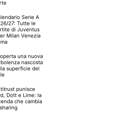
rte
lendario Serie A
26/27: Tutte le
rtite di Juventus
ter Milan Venezia
oma
operta una nuova
rbolenza nascosta
lla superficie del
le
titrust punisce
rd, Dott e Lime: la
cenda che cambia
 sharing