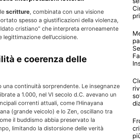
se
Ci
lle
scritture
, combinata con una visione
pr
ortato spesso a giustificazioni della violenza,
ldato cristiano” che interpreta erroneamente
Me
 legittimazione dell’uccisione.
pa
Se
Fa
lità e coerenza delle
In
Cl
una continuità sorprendente. Le insegnanze
riv
ibrate a 1.000, nel VI secolo d.C. avevano un
so
di
incipali correnti attuali, come l’Hinayana
yana (grande veicolo) e lo Zen, oscillano tra
ome il buddismo abbia preservato la
Fr
cr
po, limitando la distorsione delle verità
pi