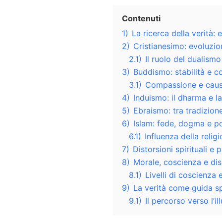
Contenuti
1)
La ricerca della verità:
2)
Cristianesimo: evoluzion
2.1)
Il ruolo del dualismo 
3)
Buddismo: stabilità e c
3.1)
Compassione e caus
4)
Induismo: il dharma e 
5)
Ebraismo: tra tradizion
6)
Islam: fede, dogma e po
6.1)
Influenza della relig
7)
Distorsioni spirituali e p
8)
Morale, coscienza e di
8.1)
Livelli di coscienza 
9)
La verità come guida sp
9.1)
Il percorso verso l’i