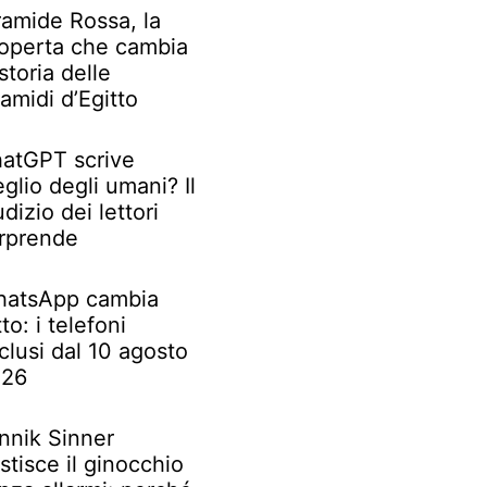
ramide Rossa, la
operta che cambia
 storia delle
ramidi d’Egitto
atGPT scrive
glio degli umani? Il
udizio dei lettori
rprende
atsApp cambia
tto: i telefoni
clusi dal 10 agosto
026
nnik Sinner
stisce il ginocchio