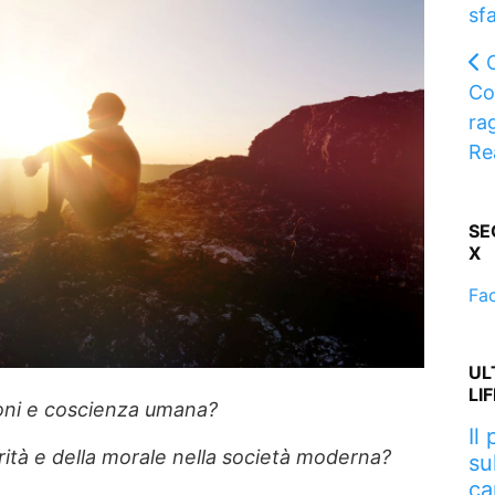
sfa
Co
ra
Re
SE
X
Fa
UL
LI
oni e coscienza umana?
Il
verità e della morale nella società moderna?
su
ca