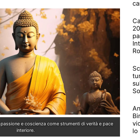
ca
Ca
20
pa
In
R
Sc
tu
su
So
An
Bi
vi
mpassione e coscienza come strumenti di verità e pace 
lo
interiore.