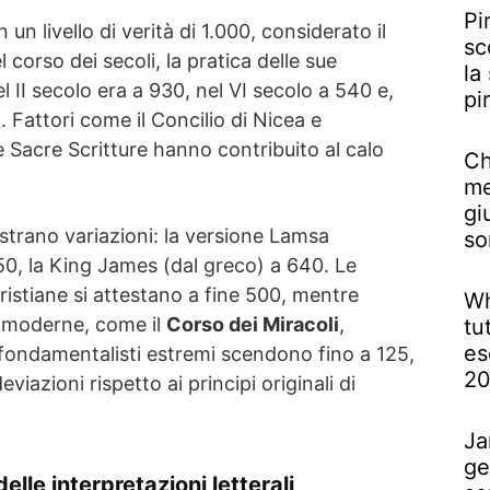
Pi
un livello di verità di 1.000, considerato il
sc
corso dei secoli, la pratica delle sue
la
l II secolo era a 930, nel VI secolo a 540 e,
pi
. Fattori come il Concilio di Nicea e
le Sacre Scritture hanno contribuito al calo
Ch
me
gi
trano variazioni: la versione Lamsa
so
750, la King James (dal greco) a 640. Le
ristiane si attestano a fine 500, mentre
Wh
o moderne, come il
Corso dei Miracoli
,
tu
es
fondamentalisti estremi scendono fino a 125,
2
eviazioni rispetto ai principi originali di
Ja
ge
delle interpretazioni letterali