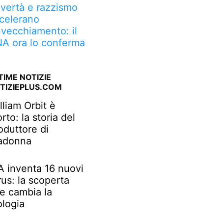
vertà e razzismo
celerano
invecchiamento: il
A ora lo conferma
TIME NOTIZIE
TIZIEPLUS.COM
lliam Orbit è
rto: la storia del
oduttore di
adonna
IA inventa 16 nuovi
rus: la scoperta
e cambia la
ologia