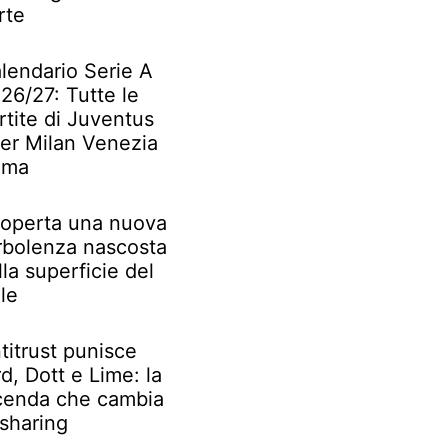
rte
lendario Serie A
26/27: Tutte le
rtite di Juventus
ter Milan Venezia
oma
operta una nuova
rbolenza nascosta
lla superficie del
le
titrust punisce
rd, Dott e Lime: la
cenda che cambia
 sharing