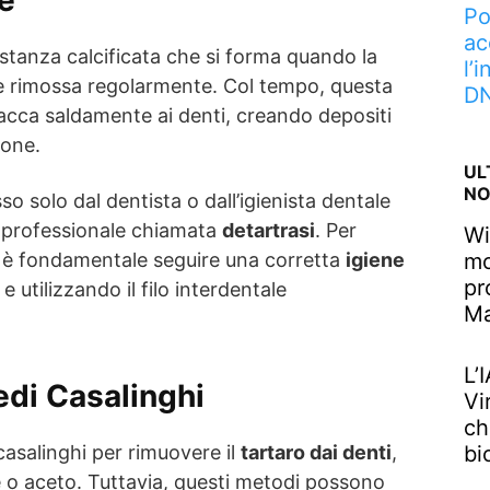
Po
ac
stanza calcificata che si forma quando la
l’
e rimossa regolarmente. Col tempo, questa
DN
ttacca saldamente ai denti, creando depositi
rone.
UL
NO
o solo dal dentista o dall’igienista dentale
 professionale chiamata
detartrasi
. Per
Wi
 è fondamentale seguire una corretta
igiene
mo
pr
e utilizzando il filo interdentale
M
L’
edi Casalinghi
Vi
ch
casalinghi per rimuovere il
tartaro dai denti
,
bi
o aceto. Tuttavia, questi metodi possono