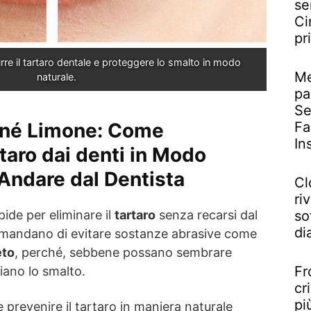
se
Ci
pr
rre il tartaro dentale e proteggere lo smalto in modo 
Me
naturale.
pa
Se
 né Limone: Come
Fa
In
taro dai denti in Modo
Andare dal Dentista
Cl
riv
pide per eliminare il
tartaro
senza recarsi dal
so
di
comandano di evitare sostanze abrasive come
eto
, perché, sebbene possano sembrare
Fr
giano lo smalto.
cr
pi
e prevenire il tartaro in maniera naturale