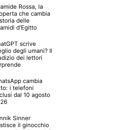
ramide Rossa, la
operta che cambia
 storia delle
ramidi d’Egitto
atGPT scrive
glio degli umani? Il
udizio dei lettori
rprende
atsApp cambia
tto: i telefoni
clusi dal 10 agosto
026
nnik Sinner
stisce il ginocchio