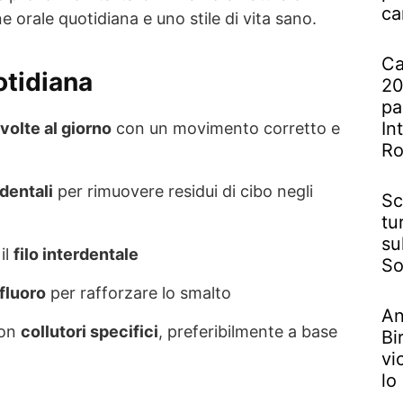
ca
e orale quotidiana e uno stile di vita sano.
Ca
otidiana
20
pa
In
 volte al giorno
con un movimento corretto e
R
rdentali
per rimuovere residui di cibo negli
Sc
tu
su
il
filo interdentale
So
 fluoro
per rafforzare lo smalto
An
con
collutori specifici
, preferibilmente a base
Bi
vi
lo