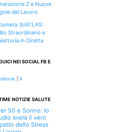
nerazione Z e Nuove
gole del Lavoro
Cometa 3I/ATLAS:
llio Straordinario e
iettoria in Diretta
GUICI NEI SOCIAL FB E
cebook
|
X
TIME NOTIZIE SALUTE
er 50 e Sonno: lo
udio svela il vero
patto dello Stress
l Lavoro