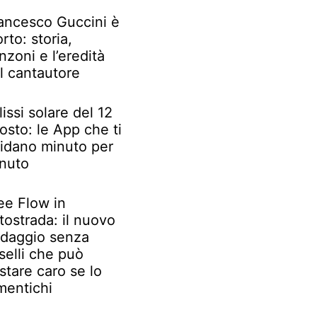
ancesco Guccini è
rto: storia,
nzoni e l’eredità
l cantautore
lissi solare del 12
osto: le App che ti
idano minuto per
nuto
ee Flow in
tostrada: il nuovo
daggio senza
selli che può
stare caro se lo
mentichi