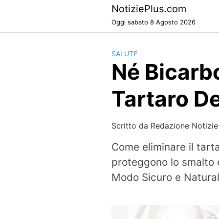
Skip
NotiziePlus.com
to
Oggi sabato 8 Agosto 2026
content
SALUTE
Né Bicarb
Tartaro D
Scritto da
Redazione Notizie
Come eliminare il tart
proteggono lo smalto e
Modo Sicuro e Naturale