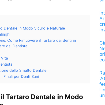
In
Ar
cr
ro Dentale in Modo Sicuro e Naturale
in
linghi
ne: Come Rimuovere il Tartaro dai denti in
Ci
re dal Dentista
Ne
pr
 Vita
co
Dentista
zione dello Smalto Dentale
Ra
i Finali per Denti Sani
20
fe
l’
u
il
Tartaro Dentale
in Modo
le