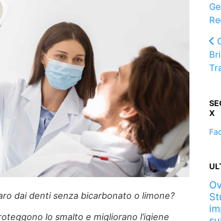
Ge
Re
Bri
Tra
SE
X
Fa
UL
Ov
taro dai denti senza bicarbonato o limone?
St
im
proteggono lo smalto e migliorano l’igiene
su