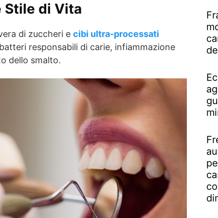
Stile di Vita
Fr
mo
vera di zuccheri e
cibi ultra-processati
ca
 batteri responsabili di carie, infiammazione
de
o dello smalto.
Ec
ag
gu
mi
Fr
au
pe
ca
co
di