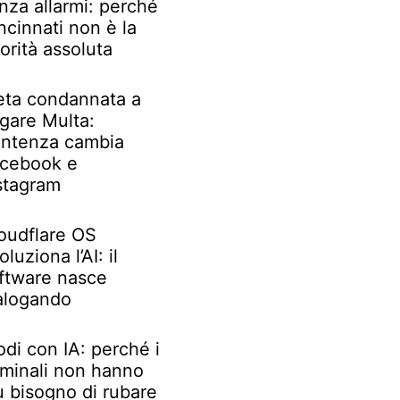
nza allarmi: perché
ncinnati non è la
iorità assoluta
ta condannata a
gare Multa:
ntenza cambia
cebook e
stagram
oudflare OS
oluziona l’AI: il
ftware nasce
alogando
odi con IA: perché i
iminali non hanno
ù bisogno di rubare