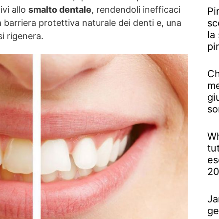
ivi allo
smalto dentale
, rendendoli inefficaci
Pi
sc
a barriera protettiva naturale dei denti e, una
la
i rigenera.
pi
Ch
me
gi
so
Wh
tu
es
2
Ja
ge