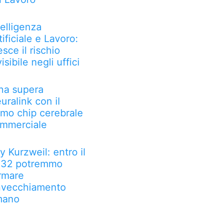
telligenza
tificiale e Lavoro:
esce il rischio
visibile negli uffici
na supera
uralink con il
imo chip cerebrale
mmerciale
y Kurzweil: entro il
32 potremmo
rmare
invecchiamento
mano