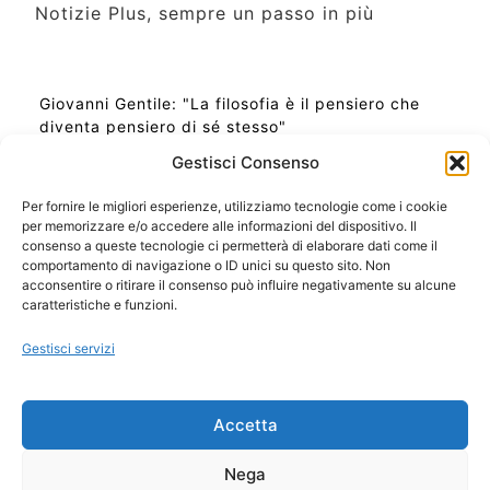
Notizie Plus, sempre un passo in più
Giovanni Gentile: "La filosofia è il pensiero che
diventa pensiero di sé stesso"
Gestisci Consenso
Per fornire le migliori esperienze, utilizziamo tecnologie come i cookie
per memorizzare e/o accedere alle informazioni del dispositivo. Il
Ora Esatta in Italia in questo momento
consenso a queste tecnologie ci permetterà di elaborare dati come il
Ti Senti Strano Ultimamente? Potrebbe Essere per
comportamento di navigazione o ID unici su questo sito. Non
la Risonanza di Schumann
acconsentire o ritirare il consenso può influire negativamente su alcune
Come Sapere Se Stai Ascendendo alla Quinta
caratteristiche e funzioni.
Dimensione
Gestisci servizi
Copyright 2026 NotiziePlus.com
Accetta
Edizioni Web4Star
Chi Siamo: Redazione
Nega