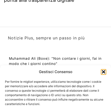
Notizie Plus, sempre un passo in più
Muhammad Ali (Boxe): "Non contare i giorni, fai in
modo che i giorni contino"
Gestisci Consenso
Per fornire le migliori esperienze, utilizziamo tecnologie come i cookie
per memorizzare e/o accedere alle informazioni del dispositivo. Il
Ora Esatta in Italia in questo momento
consenso a queste tecnologie ci permetterà di elaborare dati come il
Ti Senti Strano Ultimamente? Potrebbe Essere per
comportamento di navigazione o ID unici su questo sito. Non
la Risonanza di Schumann
acconsentire o ritirare il consenso può influire negativamente su alcune
Come Sapere Se Stai Ascendendo alla Quinta
caratteristiche e funzioni.
Dimensione