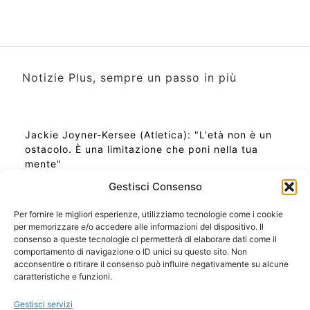
Notizie Plus, sempre un passo in più
Jackie Joyner-Kersee (Atletica): "L'età non è un
ostacolo. È una limitazione che poni nella tua
mente"
Gestisci Consenso
Per fornire le migliori esperienze, utilizziamo tecnologie come i cookie
per memorizzare e/o accedere alle informazioni del dispositivo. Il
Ora Esatta in Italia in questo momento
consenso a queste tecnologie ci permetterà di elaborare dati come il
Ti Senti Strano Ultimamente? Potrebbe Essere per
comportamento di navigazione o ID unici su questo sito. Non
la Risonanza di Schumann
acconsentire o ritirare il consenso può influire negativamente su alcune
Come Sapere Se Stai Ascendendo alla Quinta
caratteristiche e funzioni.
Dimensione
Gestisci servizi