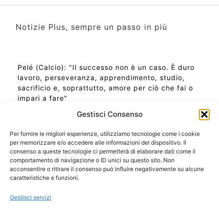
Notizie Plus, sempre un passo in più
Pelé (Calcio): "Il successo non è un caso. È duro
lavoro, perseveranza, apprendimento, studio,
sacrificio e, soprattutto, amore per ciò che fai o
impari a fare"
Gestisci Consenso
Per fornire le migliori esperienze, utilizziamo tecnologie come i cookie
per memorizzare e/o accedere alle informazioni del dispositivo. Il
Ora Esatta in Italia in questo momento
consenso a queste tecnologie ci permetterà di elaborare dati come il
Ti Senti Strano Ultimamente? Potrebbe Essere per
comportamento di navigazione o ID unici su questo sito. Non
la Risonanza di Schumann
acconsentire o ritirare il consenso può influire negativamente su alcune
Come Sapere Se Stai Ascendendo alla Quinta
caratteristiche e funzioni.
Dimensione
Gestisci servizi