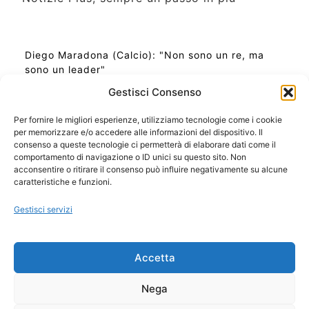
Diego Maradona (Calcio): "Non sono un re, ma
sono un leader"
Gestisci Consenso
Per fornire le migliori esperienze, utilizziamo tecnologie come i cookie
per memorizzare e/o accedere alle informazioni del dispositivo. Il
Ora Esatta in Italia in questo momento
consenso a queste tecnologie ci permetterà di elaborare dati come il
Ti Senti Strano Ultimamente? Potrebbe Essere per
comportamento di navigazione o ID unici su questo sito. Non
la Risonanza di Schumann
acconsentire o ritirare il consenso può influire negativamente su alcune
Come Sapere Se Stai Ascendendo alla Quinta
caratteristiche e funzioni.
Dimensione
Gestisci servizi
Copyright 2026 NotiziePlus.com
Accetta
Edizioni Web4Star
Chi Siamo: Redazione
Nega
📰 Contenuto Umano Verificato