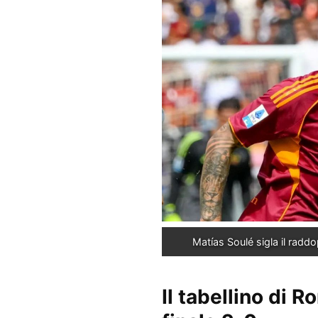
Matías Soulé sigla il radd
Il tabellino di 