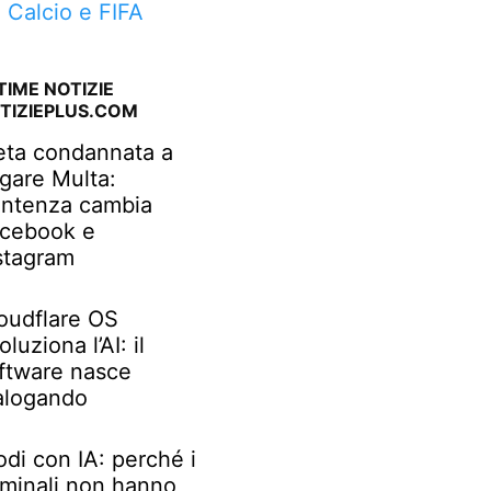
a Calcio e FIFA
TIME NOTIZIE
TIZIEPLUS.COM
ta condannata a
gare Multa:
ntenza cambia
cebook e
stagram
oudflare OS
oluziona l’AI: il
ftware nasce
alogando
odi con IA: perché i
iminali non hanno