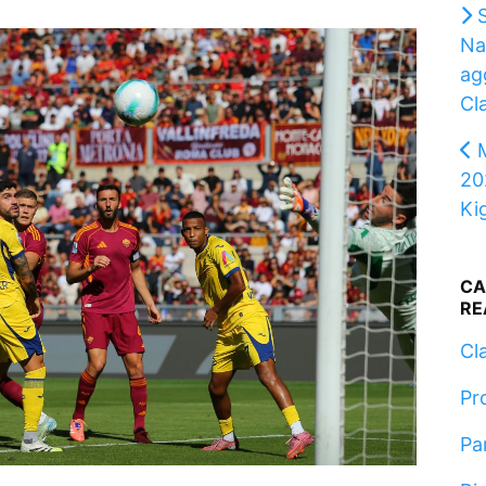
Nap
ag
Cla
20
Kig
CA
RE
Cla
Pr
Pa