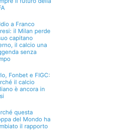
mpre il futuro della
FA
dio a Franco
resi: il Milan perde
 suo capitano
erno, il calcio una
ggenda senza
mpo
rlo, Fonbet e FIGC:
rché il calcio
aliano è ancora in
si
rché questa
ppa del Mondo ha
mbiato il rapporto