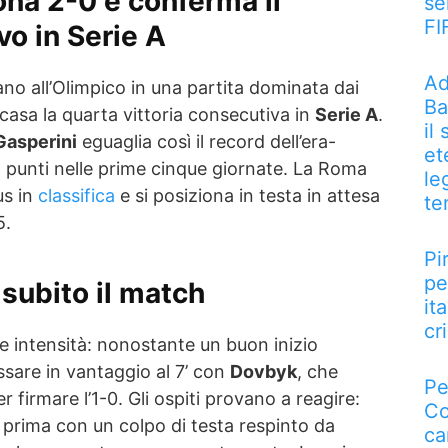
ona 2-0
e conferma il
se
FI
vo in
Serie A
Ad
ano all’Olimpico in una partita dominata dai
Ba
 casa la quarta vittoria consecutiva in
Serie A
.
il
Gasperini
eguaglia così il record dell’era-
et
 punti nelle prime cinque giornate. La Roma
le
us in
classifica
e si posiziona in testa in attesa
te
5.
Pi
pe
subito il match
it
cri
e intensità: nonostante un buon inizio
sare in vantaggio al 7’ con
Dovbyk
, che
Pe
r firmare l’1-0. Gli ospiti provano a reagire:
Co
 prima con un colpo di testa respinto da
ca