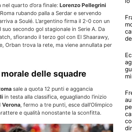
lo
 nel quarto d’ora finale:
Lorenzo Pellegrini
 Roma rubando palla a Serdar e servendo
Fr
 arriva a Soulé. L’argentino firma il 2-0 con un
mo
il suo secondo gol stagionale in Serie A. Da
ca
atch, sfiorando il terzo gol con El Shaarawy,
de
le, Orban trova la rete, ma viene annullata per
Ec
ag
gu
il morale delle squadre
mi
Roma
sale a quota 12 punti e aggancia
Fr
li
in testa alla classifica, eguagliando l’inizio
au
l
Verona
, fermo a tre punti, esce dall’Olimpico
pe
rattere e qualità nonostante la sconfitta.
ca
co
di