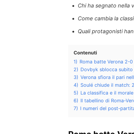
Chi ha segnato nella 
Come cambia la classif
Quali protagonisti han
Contenuti
1)
Roma batte Verona 2-0 
2)
Dovbyk sblocca subito 
3)
Verona sfiora il pari nel
4)
Soulé chiude il match: 2
5)
La classifica e il moral
6)
Il tabellino di Roma-Ver
7)
I numeri del post-part