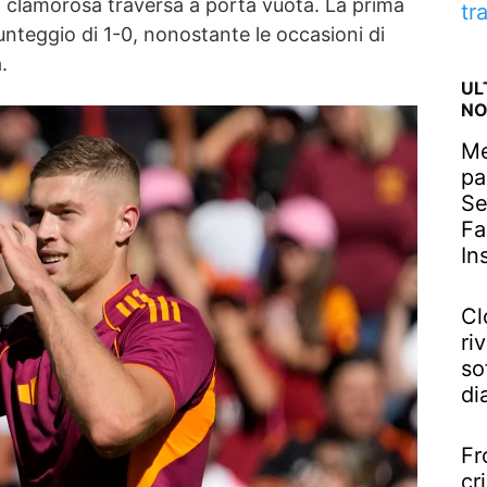
a clamorosa traversa a porta vuota. La prima
tr
punteggio di 1-0, nonostante le occasioni di
.
UL
NO
Me
pa
Se
Fa
In
Cl
riv
so
di
Fr
cr