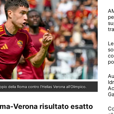
AM
pe
su
tr
Le
so
co
po
Au
Id
oppio della Roma contro l’Hellas Verona all’Olimpico.
Ac
Ga
Roma-Verona risultato esatto
Co