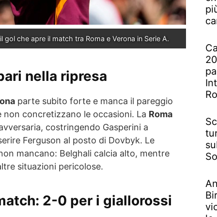
pi
ca
 gol che apre il match tra Roma e Verona in Serie A.
Ca
20
pa
pari nella ripresa
In
R
ona
parte subito forte e manca il pareggio
 non concretizzano le occasioni. La
Roma
Sc
va avversaria, costringendo Gasperini a
tu
nserire Ferguson al posto di Dovbyk. Le
su
i non mancano: Belghali calcia alto, mentre
So
tre situazioni pericolose.
An
Bi
match: 2-0 per i giallorossi
vi