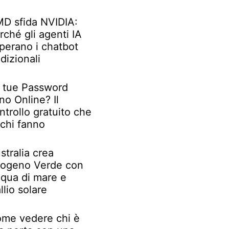
D sfida NVIDIA:
rché gli agenti IA
perano i chatbot
adizionali
 tue Password
no Online? Il
ntrollo gratuito che
chi fanno
stralia crea
rogeno Verde con
qua di mare e
llio solare
me vedere chi è