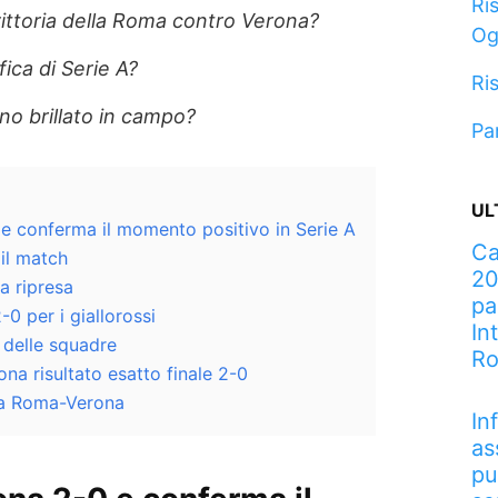
Ris
vittoria della Roma contro Verona?
Og
ica di Serie A?
Ris
no brillato in campo?
Pa
UL
e conferma il momento positivo in Serie A
Ca
il match
20
la ripresa
pa
-0 per i giallorossi
In
e delle squadre
R
ona risultato esatto finale 2-0
ita Roma-Verona
In
as
pu