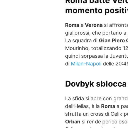
Roma batte Ver
momento positi
Roma
e
Verona
si affront
giallorossi, che portano a
La squadra di
Gian Piero 
Mourinho, totalizzando 12
quindi sorpassa la Juvent
di
Milan-Napoli
delle 20:4
Dovbyk sblocca 
La sfida si apre con grand
dell’Hellas, è la
Roma
a pas
sfrutta un cross di Celik pe
Orban
si rende pericoloso