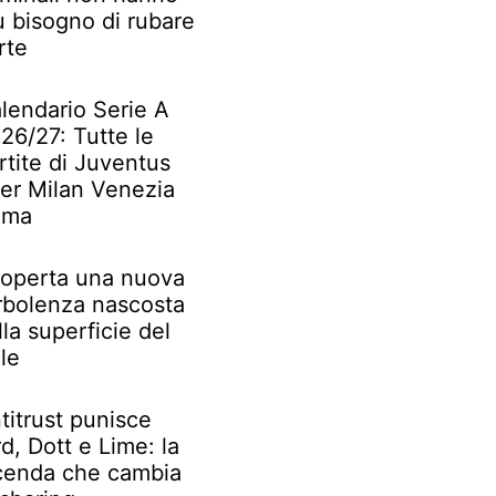
ù bisogno di rubare
rte
lendario Serie A
26/27: Tutte le
rtite di Juventus
ter Milan Venezia
oma
operta una nuova
rbolenza nascosta
lla superficie del
le
titrust punisce
rd, Dott e Lime: la
cenda che cambia