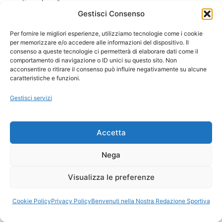
altro vinca"
Gestisci Consenso
Per fornire le migliori esperienze, utilizziamo tecnologie come i cookie
per memorizzare e/o accedere alle informazioni del dispositivo. Il
Ora Esatta in Italia in questo momento
consenso a queste tecnologie ci permetterà di elaborare dati come il
Ti Senti Strano Ultimamente? Potrebbe Essere per
comportamento di navigazione o ID unici su questo sito. Non
la Risonanza di Schumann
acconsentire o ritirare il consenso può influire negativamente su alcune
caratteristiche e funzioni.
Come Sapere Se Stai Ascendendo alla Quinta
Dimensione
Gestisci servizi
Accetta
Copyright 2026 NotiziePlus.com
Edizioni Web4Star
Nega
Chi Siamo: Redazione
📰 Contenuto Umano Verificato
Visualizza le preferenze
Privacy Coockie
-
Pubblicità
Sitemap
-
Feed
Cookie Policy
Privacy Policy
Benvenuti nella Nostra Redazione Sportiva