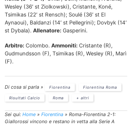
Wesley (36′ st Ziolkowski), Cristante, Koné,
Tsimikas (22′ st Rensch); Soulé (36′ st El
Aynaoui), Baldanzi (14′ st Pellegrini); Dovbyk (14′
st Dybala).
Allenatore:
Gasperini.
Arbitro:
Colombo.
Ammoniti:
Cristante (R),
Gudmundsson (F), Tsimikas (R), Wesley (R), Marì
(F).
Di cosa si parla »
Fiorentina
Fiorentina Roma
Risultati Calcio
Roma
+ altri
Sei qui:
Home
»
Fiorentina
»
Roma-Fiorentina 2-1:
Giallorossi vincono e restano in vetta alla Serie A