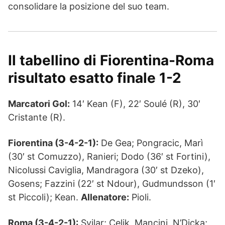
consolidare la posizione del suo team.
Il tabellino di Fiorentina-Roma
risultato esatto finale 1-2
Marcatori Gol:
14′ Kean (F), 22′ Soulé (R), 30′
Cristante (R).
Fiorentina (3-4-2-1):
De Gea; Pongracic, Marì
(30′ st Comuzzo), Ranieri; Dodo (36′ st Fortini),
Nicolussi Caviglia, Mandragora (30′ st Dzeko),
Gosens; Fazzini (22′ st Ndour), Gudmundsson (1′
st Piccoli); Kean.
Allenatore:
Pioli.
Roma (3-4-2-1):
Svilar; Celik, Mancini, N’Dicka;