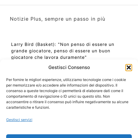
Notizie Plus, sempre un passo in più
Larry Bird (Basket): "Non penso di essere un
grande giocatore, penso di essere un buon
giocatore che lavora duramente"
Gestisci Consenso
Per fornire le migliori esperienze, utilizziamo tecnologie come i cookie
per memorizzare e/o accedere alle informazioni del dispositivo. Il
Ora Esatta in Italia in questo momento
consenso a queste tecnologie ci permetterà di elaborare dati come il
Ti Senti Strano Ultimamente? Potrebbe Essere per
comportamento di navigazione o ID unici su questo sito. Non
la Risonanza di Schumann
acconsentire o ritirare il consenso può influire negativamente su alcune
Come Sapere Se Stai Ascendendo alla Quinta
caratteristiche e funzioni.
Dimensione
Gestisci servizi