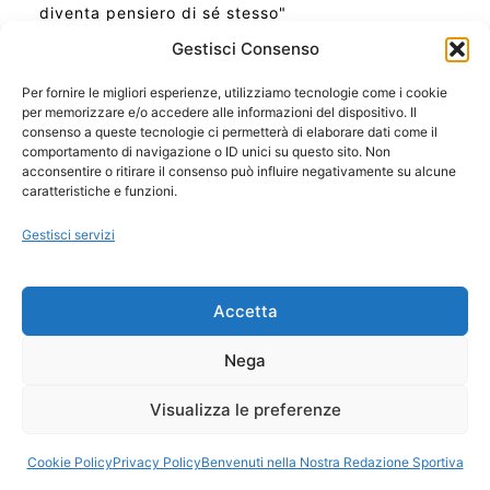
diventa pensiero di sé stesso"
Gestisci Consenso
Per fornire le migliori esperienze, utilizziamo tecnologie come i cookie
per memorizzare e/o accedere alle informazioni del dispositivo. Il
Ora Esatta in Italia in questo momento
consenso a queste tecnologie ci permetterà di elaborare dati come il
Ti Senti Strano Ultimamente? Potrebbe Essere per
comportamento di navigazione o ID unici su questo sito. Non
la Risonanza di Schumann
acconsentire o ritirare il consenso può influire negativamente su alcune
Come Sapere Se Stai Ascendendo alla Quinta
caratteristiche e funzioni.
Dimensione
Gestisci servizi
Copyright 2026 NotiziePlus.com
Accetta
Edizioni Web4Star
Chi Siamo: Redazione
Nega
📰 Contenuto Umano Verificato
Privacy Coockie
-
Pubblicità
Visualizza le preferenze
Sitemap
-
Feed
Cookie Policy
Privacy Policy
Benvenuti nella Nostra Redazione Sportiva