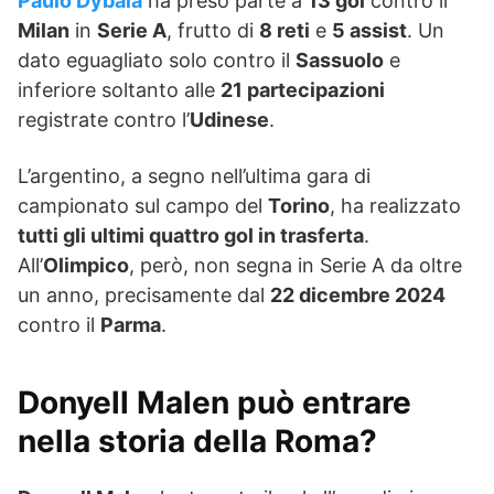
Paulo Dybala
ha preso parte a
13 gol
contro il
Milan
in
Serie A
, frutto di
8 reti
e
5 assist
. Un
dato eguagliato solo contro il
Sassuolo
e
inferiore soltanto alle
21 partecipazioni
registrate contro l’
Udinese
.
L’argentino, a segno nell’ultima gara di
campionato sul campo del
Torino
, ha realizzato
tutti gli ultimi quattro gol in trasferta
.
All’
Olimpico
, però, non segna in Serie A da oltre
un anno, precisamente dal
22 dicembre 2024
contro il
Parma
.
Donyell Malen può entrare
nella storia della Roma?