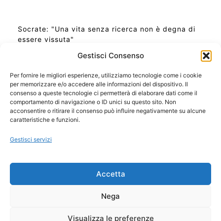
Socrate: "Una vita senza ricerca non è degna di
essere vissuta"
Gestisci Consenso
Per fornire le migliori esperienze, utilizziamo tecnologie come i cookie
per memorizzare e/o accedere alle informazioni del dispositivo. Il
Ora Esatta in Italia in questo momento
consenso a queste tecnologie ci permetterà di elaborare dati come il
Ti Senti Strano Ultimamente? Potrebbe Essere per
comportamento di navigazione o ID unici su questo sito. Non
la Risonanza di Schumann
acconsentire o ritirare il consenso può influire negativamente su alcune
Come Sapere Se Stai Ascendendo alla Quinta
caratteristiche e funzioni.
Dimensione
Gestisci servizi
Copyright 2026 NotiziePlus.com
Accetta
Edizioni Web4Star
Chi Siamo: Redazione
Nega
📰 Contenuto Umano Verificato
Privacy Coockie
-
Pubblicità
Visualizza le preferenze