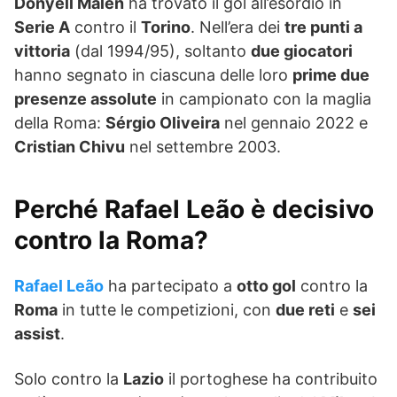
Donyell Malen
ha trovato il gol all’esordio in
Serie A
contro il
Torino
. Nell’era dei
tre punti a
vittoria
(dal 1994/95), soltanto
due giocatori
hanno segnato in ciascuna delle loro
prime due
presenze assolute
in campionato con la maglia
della Roma:
Sérgio Oliveira
nel gennaio 2022 e
Cristian Chivu
nel settembre 2003.
Perché Rafael Leão è decisivo
contro la Roma?
Rafael Leão
ha partecipato a
otto gol
contro la
Roma
in tutte le competizioni, con
due reti
e
sei
assist
.
Solo contro la
Lazio
il portoghese ha contribuito