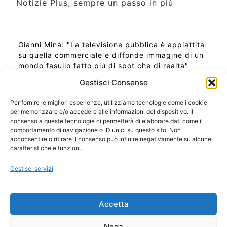
Notizie Plus, sempre un passo in più
Gianni Minà: "La televisione pubblica è appiattita
su quella commerciale e diffonde immagine di un
mondo fasullo fatto più di spot che di realtà"
Gestisci Consenso
Per fornire le migliori esperienze, utilizziamo tecnologie come i cookie
per memorizzare e/o accedere alle informazioni del dispositivo. Il
Ora Esatta in Italia in questo momento
consenso a queste tecnologie ci permetterà di elaborare dati come il
Ti Senti Strano Ultimamente? Potrebbe Essere per
comportamento di navigazione o ID unici su questo sito. Non
la Risonanza di Schumann
acconsentire o ritirare il consenso può influire negativamente su alcune
Come Sapere Se Stai Ascendendo alla Quinta
caratteristiche e funzioni.
Dimensione
Gestisci servizi
Copyright 2026 NotiziePlus.com
Accetta
Edizioni Web4Star
Chi Siamo: Redazione
Nega