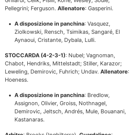
Ghilardi; Celik, Pisilli, Koné, Wesley; Soulé,
Pellegrini; Ferguson.
Allenatore
: Gasperini.
A disposizione in panchina
: Vasquez,
Ziolkowski, Rensch, Tsimikas, Sangaré, El
Aynaoui, Cristante, Dybala, Lulli.
STOCCARDA (4-2-3-1)
: Nubel; Vagnoman,
Chabot, Hendriks, Mittelstadt; Stiller, Karazor;
Leweling, Demirovic, Fuhrich; Undav.
Allenatore
:
Hoeness.
A disposizione in panchina
: Bredlow,
Assignon, Olivier, Groiss, Nothnagel,
Demirovic, Jeltsch, Andrés, Mule, Bouanani,
Kastanaras.
Arbitro
: Brooks (Inghilterra).
Guardalinee
: