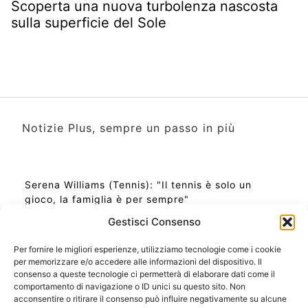
Scoperta una nuova turbolenza nascosta
sulla superficie del Sole
Notizie Plus, sempre un passo in più
Serena Williams (Tennis): "Il tennis è solo un
gioco, la famiglia è per sempre"
Gestisci Consenso
Per fornire le migliori esperienze, utilizziamo tecnologie come i cookie
per memorizzare e/o accedere alle informazioni del dispositivo. Il
Ora Esatta in Italia in questo momento
consenso a queste tecnologie ci permetterà di elaborare dati come il
Ti Senti Strano Ultimamente? Potrebbe Essere per
comportamento di navigazione o ID unici su questo sito. Non
la Risonanza di Schumann
acconsentire o ritirare il consenso può influire negativamente su alcune
Come Sapere Se Stai Ascendendo alla Quinta