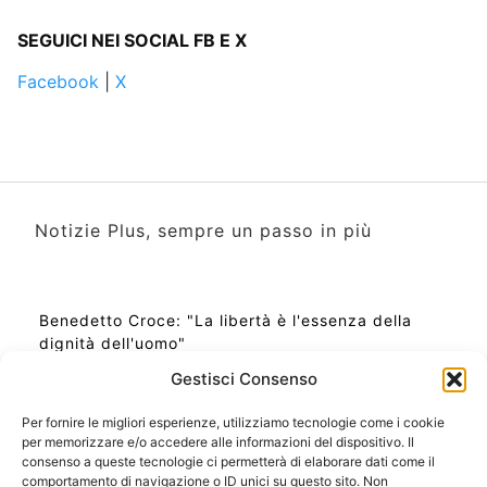
SEGUICI NEI SOCIAL FB E X
Facebook
|
X
Notizie Plus, sempre un passo in più
Benedetto Croce: "La libertà è l'essenza della
dignità dell'uomo"
Gestisci Consenso
Per fornire le migliori esperienze, utilizziamo tecnologie come i cookie
per memorizzare e/o accedere alle informazioni del dispositivo. Il
Ora Esatta in Italia in questo momento
consenso a queste tecnologie ci permetterà di elaborare dati come il
Ti Senti Strano Ultimamente? Potrebbe Essere per
comportamento di navigazione o ID unici su questo sito. Non