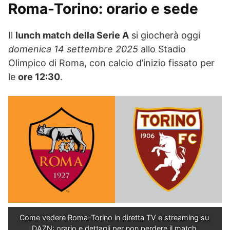
Roma-Torino: orario e sede
Il
lunch match della Serie A
si giocherà oggi
domenica 14 settembre 2025
allo Stadio
Olimpico di Roma, con calcio d’inizio fissato per
le
ore 12:30
.
Come vedere Roma-Torino in diretta TV e streaming su 
DAZN: orario e dettagli per non perdere il match.