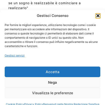
se un sogno è realizzabile è cominciare a
realizzarlo"
Gestisci Consenso
Per fornire le migliori esperienze, utilizziamo tecnologie come i cookie
per memorizzare e/o accedere alle informazioni del dispositivo. Il
Ora Esatta in Italia in questo momento
consenso a queste tecnologie ci permetterà di elaborare dati come il
Ti Senti Strano Ultimamente? Potrebbe Essere per
comportamento di navigazione o ID unici su questo sito. Non
la Risonanza di Schumann
acconsentire o ritirare il consenso può influire negativamente su alcune
Come Sapere Se Stai Ascendendo alla Quinta
caratteristiche e funzioni.
Dimensione
Gestisci servizi
Copyright 2026 NotiziePlus.com
Accetta
Edizioni Web4Star
Chi Siamo: Redazione
Nega
📰 Contenuto Umano Verificato
Privacy Coockie
-
Pubblicità
Visualizza le preferenze
Sitemap
-
Feed
Cookie Policy
Privacy Policy
Benvenuti nella Nostra Redazione Sportiva