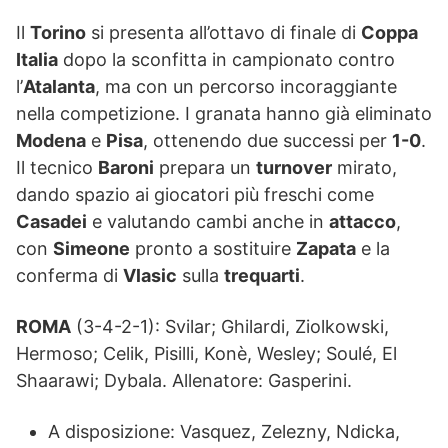
Il
Torino
si presenta all’ottavo di finale di
Coppa
Italia
dopo la sconfitta in campionato contro
l’
Atalanta
, ma con un percorso incoraggiante
nella competizione. I granata hanno già eliminato
Modena
e
Pisa
, ottenendo due successi per
1-0
.
Il tecnico
Baroni
prepara un
turnover
mirato,
dando spazio ai giocatori più freschi come
Casadei
e valutando cambi anche in
attacco
,
con
Simeone
pronto a sostituire
Zapata
e la
conferma di
Vlasic
sulla
trequarti
.
ROMA
(3-4-2-1): Svilar; Ghilardi, Ziolkowski,
Hermoso; Celik, Pisilli, Konè, Wesley; Soulé, El
Shaarawi; Dybala. Allenatore: Gasperini.
A disposizione: Vasquez, Zelezny, Ndicka,