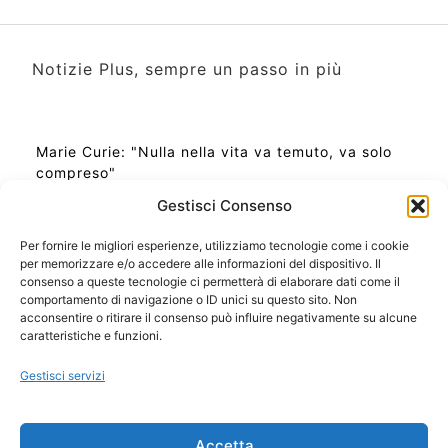
Notizie Plus, sempre un passo in più
Marie Curie: "Nulla nella vita va temuto, va solo
compreso"
Gestisci Consenso
Per fornire le migliori esperienze, utilizziamo tecnologie come i cookie
per memorizzare e/o accedere alle informazioni del dispositivo. Il
Ora Esatta in Italia in questo momento
consenso a queste tecnologie ci permetterà di elaborare dati come il
Ti Senti Strano Ultimamente? Potrebbe Essere per
comportamento di navigazione o ID unici su questo sito. Non
la Risonanza di Schumann
acconsentire o ritirare il consenso può influire negativamente su alcune
Come Sapere Se Stai Ascendendo alla Quinta
caratteristiche e funzioni.
Dimensione
Gestisci servizi
Copyright 2026 NotiziePlus.com
Accetta