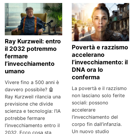
Ray Kurzweil: entro
Povertà e razzismo
il 2032 potremmo
accelerano
fermare
l’invecchiamento: il
l’invecchiamento
DNA ora lo
umano
conferma
Vivere fino a 500 anni è
La povertà e il razzismo
davvero possibile? 🤖
non lasciano solo ferite
Ray Kurzweil rilancia una
sociali: possono
previsione che divide
accelerare
scienza e tecnologia: l’IA
l’invecchiamento del
potrebbe fermare
corpo fin dall’infanzia.
l’invecchiamento entro il
Un nuovo studio
2032. Ecco cosa sta