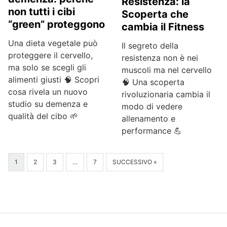
Resistenza: la
non tutti i cibi
Scoperta che
“green” proteggono
cambia il Fitness
Una dieta vegetale può
Il segreto della
proteggere il cervello,
resistenza non è nei
ma solo se scegli gli
muscoli ma nel cervello
alimenti giusti 🧠 Scopri
🧠 Una scoperta
cosa rivela un nuovo
rivoluzionaria cambia il
studio su demenza e
modo di vedere
qualità del cibo 🌱
allenamento e
performance 💪
1
2
3
…
7
SUCCESSIVO »