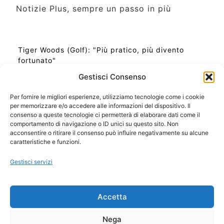
Notizie Plus, sempre un passo in più
Tiger Woods (Golf): "Più pratico, più divento
fortunato"
Gestisci Consenso
Per fornire le migliori esperienze, utilizziamo tecnologie come i cookie
per memorizzare e/o accedere alle informazioni del dispositivo. Il
Ora Esatta in Italia in questo momento
consenso a queste tecnologie ci permetterà di elaborare dati come il
Ti Senti Strano Ultimamente? Potrebbe Essere per
comportamento di navigazione o ID unici su questo sito. Non
la Risonanza di Schumann
acconsentire o ritirare il consenso può influire negativamente su alcune
Come Sapere Se Stai Ascendendo alla Quinta
caratteristiche e funzioni.
Dimensione
Gestisci servizi
Copyright 2026 NotiziePlus.com
Accetta
Edizioni Web4Star
Chi Siamo: Redazione
Nega