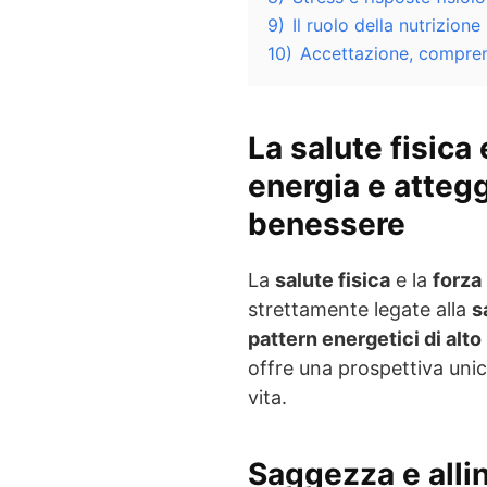
9)
Il ruolo della nutrizione
10)
Accettazione, compren
La salute fisica 
energia e attegg
benessere
La
salute fisica
e la
forza 
strettamente legate alla
s
pattern energetici di alto 
offre una prospettiva unic
vita.
Saggezza e alli