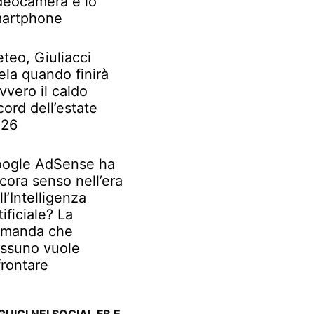
deocamera e lo
artphone
teo, Giuliacci
ela quando finirà
vvero il caldo
cord dell’estate
026
ogle AdSense ha
cora senso nell’era
ll’Intelligenza
tificiale? La
manda che
ssuno vuole
frontare