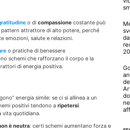
vi
sm
gratitudine
o di
compassione
costante può
Me
sv
pattern attrattore di alto potere, perché
da
e emozioni, salute e relazioni.
re
are
o pratiche di benessere
2
no schemi che rafforzano il corpo e la
attori di energia positiva.
Go
an
de
Ar
do
ono” energia simile: se ci si allinea a un
ne
chemi positivi tendono a
ripetersi
af
a vita quotidiana.
non è neutra
: certi schemi aumentano forza e