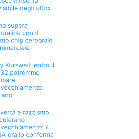
esce il rischio
visibile negli uffici
na supera
uralink con il
imo chip cerebrale
mmerciale
y Kurzweil: entro il
32 potremmo
rmare
invecchiamento
mano
vertà e razzismo
celerano
invecchiamento: il
A ora lo conferma