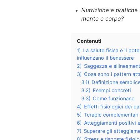
Nutrizione e pratiche
mente e corpo?
Contenuti
1)
La salute fisica e il po
influenzano il benessere
2)
Saggezza e allineamento
3)
Cosa sono i pattern attr
3.1)
Definizione semplic
3.2)
Esempi concreti
3.3)
Come funzionano
4)
Effetti fisiologici dei p
5)
Terapie complementari e
6)
Atteggiamenti positivi 
7)
Superare gli atteggiame
8)
Stress e risposte fisiol