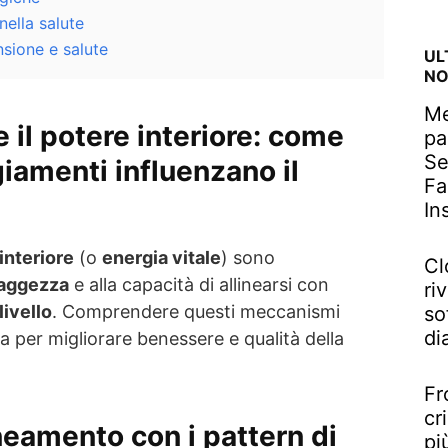
 nella salute
sione e salute
UL
NO
Me
e il potere interiore: come
pa
Se
iamenti influenzano il
Fa
In
interiore
(o
energia vitale
) sono
Cl
aggezza
e alla capacità di allinearsi con
riv
livello
. Comprendere questi meccanismi
so
di
a per migliorare benessere e qualità della
Fr
cr
neamento con i pattern di
pi