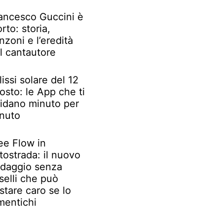
ancesco Guccini è
rto: storia,
nzoni e l’eredità
l cantautore
lissi solare del 12
osto: le App che ti
idano minuto per
nuto
ee Flow in
tostrada: il nuovo
daggio senza
selli che può
stare caro se lo
mentichi