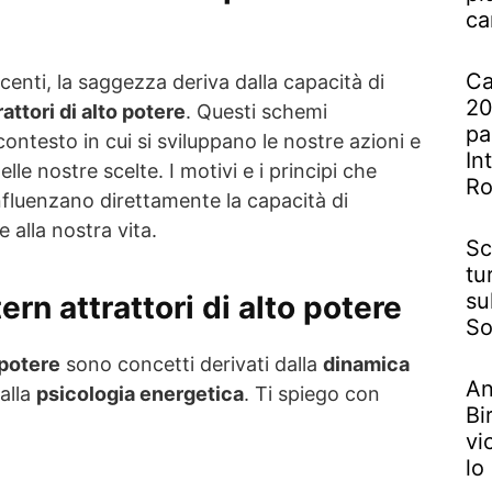
ca
Ca
centi, la saggezza deriva dalla capacità di
20
rattori di alto potere
. Questi schemi
pa
contesto in cui si sviluppano le nostre azioni e
In
elle nostre scelte. I motivi e i principi che
R
nfluenzano direttamente la capacità di
alla nostra vita.
Sc
tu
su
ern attrattori di alto potere
So
 potere
sono concetti derivati dalla
dinamica
An
alla
psicologia energetica
. Ti spiego con
Bi
vi
lo