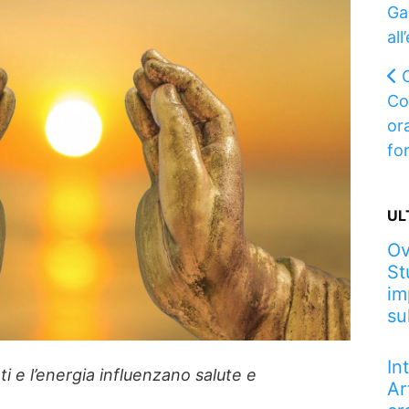
Ga
all
Co
ora
fo
UL
Ov
St
im
su
In
 e l’energia influenzano salute e
Ar