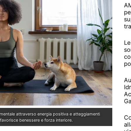
AM
pe
su
tr
Le
so
co
po
Au
Id
Ac
Ga
e mentale attraverso energia positiva e atteggiamenti 
Co
favorisce benessere e forza interiore.
al