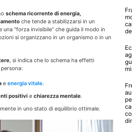
Fr
no
schema ricorrente di energia,
mo
iamento
che tende a stabilizzarsi in un
ca
 una “forza invisibile” che guida il modo in
de
ozioni si organizzano in un organismo o in un
Ec
ag
tere
, si indica che lo schema ha effetti
gu
 persona:
mi
a
e
energia vitale
.
Fr
au
ti positivi
e
chiarezza mentale
.
pe
ca
a mente in uno stato di equilibrio ottimale.
co
di