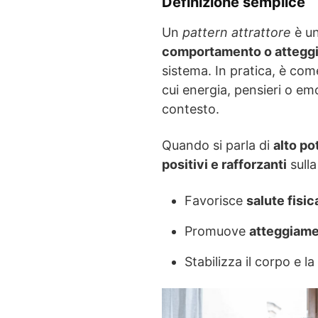
Definizione semplice
Un
pattern attrattore
è u
comportamento o attegg
sistema. In pratica, è come
cui energia, pensieri o em
contesto.
Quando si parla di
alto po
positivi e rafforzanti
sulla
Favorisce
salute fisic
Promuove
atteggiamen
Stabilizza il corpo e l