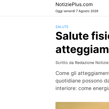
Skip
NotiziePlus.com
to
Oggi venerdì 7 Agosto 2026
content
SALUTE
Salute fis
atteggiame
Scritto da
Redazione Notizie
Come gli atteggiamenti
quotidiane possono dav
interiore: come energi