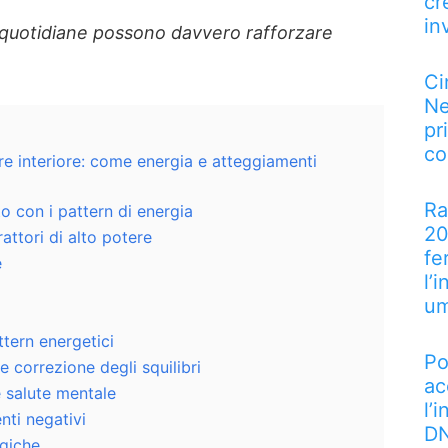
cr
in
 quotidiane possono davvero rafforzare
Ci
Ne
pr
co
tere interiore: come energia e atteggiamenti
Ra
 con i pattern di energia
20
attori di alto potere
fe
e
l’
u
attern energetici
Po
 correzione degli squilibri
ac
e salute mentale
l’
nti negativi
DN
ogiche