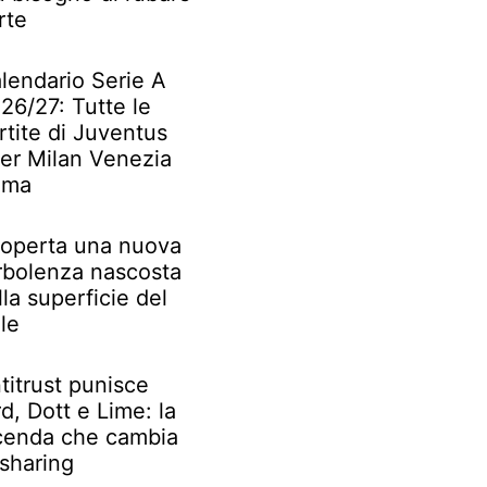
rte
lendario Serie A
26/27: Tutte le
rtite di Juventus
ter Milan Venezia
oma
operta una nuova
rbolenza nascosta
lla superficie del
le
titrust punisce
rd, Dott e Lime: la
cenda che cambia
 sharing