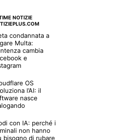
TIME NOTIZIE
TIZIEPLUS.COM
ta condannata a
gare Multa:
ntenza cambia
cebook e
stagram
oudflare OS
oluziona l’AI: il
ftware nasce
alogando
odi con IA: perché i
iminali non hanno
ù bisogno di rubare