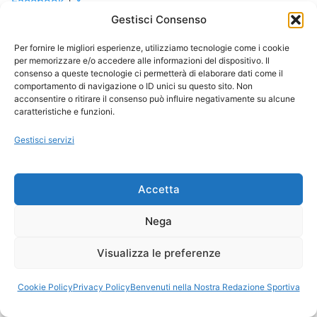
Facebook
|
X
Gestisci Consenso
Per fornire le migliori esperienze, utilizziamo tecnologie come i cookie
per memorizzare e/o accedere alle informazioni del dispositivo. Il
consenso a queste tecnologie ci permetterà di elaborare dati come il
comportamento di navigazione o ID unici su questo sito. Non
Notizie Plus, sempre un passo in più
acconsentire o ritirare il consenso può influire negativamente su alcune
caratteristiche e funzioni.
Gestisci servizi
Pelé (Calcio): "Il successo non è un caso. È duro
lavoro, perseveranza, apprendimento, studio,
sacrificio e, soprattutto, amore per ciò che fai o
Accetta
impari a fare"
Nega
Visualizza le preferenze
Ora Esatta in Italia in questo momento
Ti Senti Strano Ultimamente? Potrebbe Essere per
Cookie Policy
Privacy Policy
Benvenuti nella Nostra Redazione Sportiva
la Risonanza di Schumann
Come Sapere Se Stai Ascendendo alla Quinta