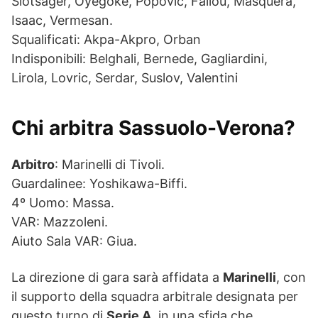
Slotsager, Oyegoke, Popovic, Fallou, Masquera,
Isaac, Vermesan.
Squalificati: Akpa-Akpro, Orban
Indisponibili: Belghali, Bernede, Gagliardini,
Lirola, Lovric, Serdar, Suslov, Valentini
Chi arbitra Sassuolo-Verona?
Arbitro
: Marinelli di Tivoli.
Guardalinee: Yoshikawa-Biffi.
4º Uomo: Massa.
VAR: Mazzoleni.
Aiuto Sala VAR: Giua.
La direzione di gara sarà affidata a
Marinelli
, con
il supporto della squadra arbitrale designata per
questo turno di
Serie A
, in una sfida che