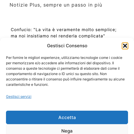
Notizie Plus, sempre un passo in più
Confucio: "La vita è veramente molto semplice;
ma noi insistiamo nel renderla complicata"
Gestisci Consenso
Per fornire le migliori esperienze, utilizziamo tecnologie come i cookie
per memorizzare e/o accedere alle informazioni del dispositivo. Il
Ora Esatta in Italia in questo momento
consenso a queste tecnologie ci permetterà di elaborare dati come il
Ti Senti Strano Ultimamente? Potrebbe Essere per
comportamento di navigazione o ID unici su questo sito. Non
la Risonanza di Schumann
acconsentire o ritirare il consenso può influire negativamente su alcune
Come Sapere Se Stai Ascendendo alla Quinta
caratteristiche e funzioni.
Dimensione
Gestisci servizi
Copyright 2026 NotiziePlus.com
Accetta
Edizioni Web4Star
Chi Siamo: Redazione
Nega