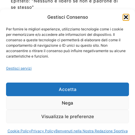
Epitteto: "Nessuno è libero se non è padrone di
se stesso"
Gestisci Consenso
Per fornire le migliori esperienze, utilizziamo tecnologie come i cookie
per memorizzare e/o accedere alle informazioni del dispositivo. Il
Ora Esatta in Italia in questo momento
consenso a queste tecnologie ci permetterà di elaborare dati come il
Ti Senti Strano Ultimamente? Potrebbe Essere per
comportamento di navigazione o ID unici su questo sito. Non
la Risonanza di Schumann
acconsentire o ritirare il consenso può influire negativamente su alcune
Come Sapere Se Stai Ascendendo alla Quinta
caratteristiche e funzioni.
Dimensione
Gestisci servizi
Copyright 2026 NotiziePlus.com
Accetta
Edizioni Web4Star
Chi Siamo: Redazione
Nega
📰 Contenuto Umano Verificato
Privacy Coockie
-
Pubblicità
Visualizza le preferenze
Sitemap
-
Feed
Cookie Policy
Privacy Policy
Benvenuti nella Nostra Redazione Sportiva