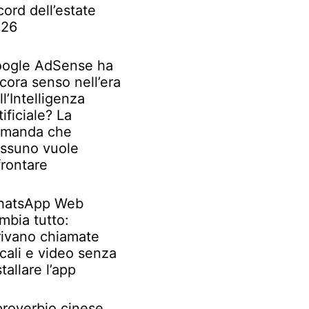
cord dell’estate
026
ogle AdSense ha
cora senso nell’era
ll’Intelligenza
tificiale? La
manda che
ssuno vuole
frontare
atsApp Web
mbia tutto:
rivano chiamate
cali e video senza
stallare l’app
 proverbio cinese