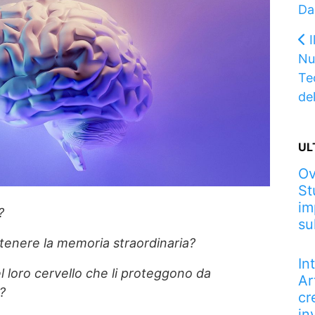
Da
I
Nu
Te
del
UL
Ov
St
im
?
su
enere la memoria straordinaria?
In
el loro cervello che li proteggono da
Ar
?
cr
in