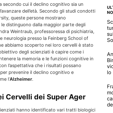
 secondo cui il declino cognitivo sia un
UL
’avanzare dell’età. Secondo gli studi condotti
NO
rsity, queste persone mostrano
Sc
 le distinguono dalla maggior parte degli
tu
andra Weintraub, professoressa di psichiatria,
su
 neurologia presso la Feinberg School of
So
e abbiamo scoperto nei loro cervelli è stato
biettivo degli scienziati è capire come i
An
tenere la memoria e le funzioni cognitive in
Bi
n l’aspettativa che i risultati possano
vi
lo
per prevenire il declino cognitivo e
me l’
Alzheimer
.
Fr
mo
ei Cervelli dei Super Ager
ca
de
ienziati hanno identificato vari tratti biologici