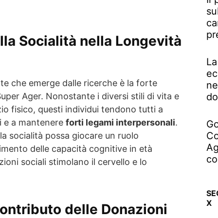
su
ca
pr
la Socialità nella Longevità
La
ec
te che emerge dalle ricerche è la forte
ne
do
uper Ager. Nonostante i diversi stili di vita e
io fisico, questi individui tendono tutti a
li e a mantenere
forti legami interpersonali
.
Go
Co
la socialità possa giocare un ruolo
Ag
ento delle capacità cognitive in età
co
ioni sociali stimolano il cervello e lo
SE
X
Contributo delle Donazioni