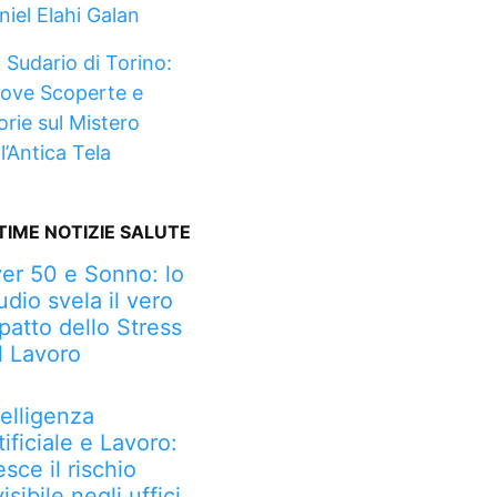
niel Elahi Galan
l Sudario di Torino:
ove Scoperte e
orie sul Mistero
l’Antica Tela
TIME NOTIZIE SALUTE
er 50 e Sonno: lo
udio svela il vero
patto dello Stress
l Lavoro
telligenza
tificiale e Lavoro:
esce il rischio
visibile negli uffici