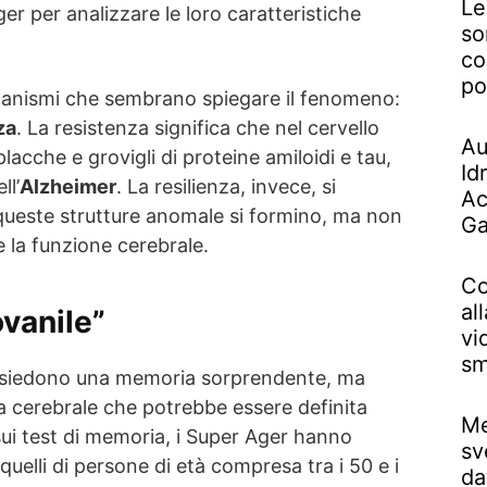
Le
er per analizzare le loro caratteristiche
so
co
po
canismi che sembrano spiegare il fenomeno:
za
. La resistenza significa che nel cervello
Au
lacche e grovigli di proteine amiloidi e tau,
Id
ll’
Alzheimer
. La resilienza, invece, si
Ac
 queste strutture anomale si formino, ma non
Ga
la funzione cerebrale.
Co
al
ovanile”
vi
sm
ssiedono una memoria sorprendente, ma
 cerebrale che potrebbe essere definita
Me
 sui test di memoria, i Super Ager hanno
sv
quelli di persone di età compresa tra i 50 e i
da