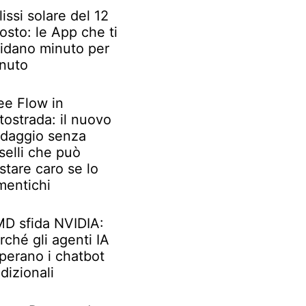
lissi solare del 12
osto: le App che ti
idano minuto per
nuto
ee Flow in
tostrada: il nuovo
daggio senza
selli che può
stare caro se lo
mentichi
D sfida NVIDIA:
rché gli agenti IA
perano i chatbot
adizionali