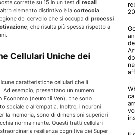
oste corrette su 15 in un test di
recall
re
 altro elemento distintivo è la
corteccia
2
regione del cervello che si occupa di
processi
motivazione
, che risulta più spessa rispetto a
Go
ani.
an
de
Ar
he Cellulari Uniche dei
do
ne
af
une caratteristiche cellulari che li
Wh
ei. Ad esempio, presentano un numero
ca
on Economo (neuronii Ven), che sono
ar
 sociale e all’empatia. Inoltre, i neuroni
vo
er la memoria, sono di dimensioni superiori
in
vecchia normalmente. Questi tratti cellulari
straordinaria resilienza cognitiva dei Super
Il