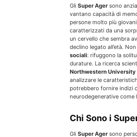
Gli
Super Ager
sono anzian
vantano capacità di memori
persone molto più giovani
caratterizzati da una so
un cervello che sembra ave
declino legato all’età. Non
sociali
: rifuggono la solit
durature. La ricerca scient
Northwestern University
analizzare le caratteristic
potrebbero fornire indizi c
neurodegenerative come l
Chi Sono i Supe
Gli
Super Ager
sono perso