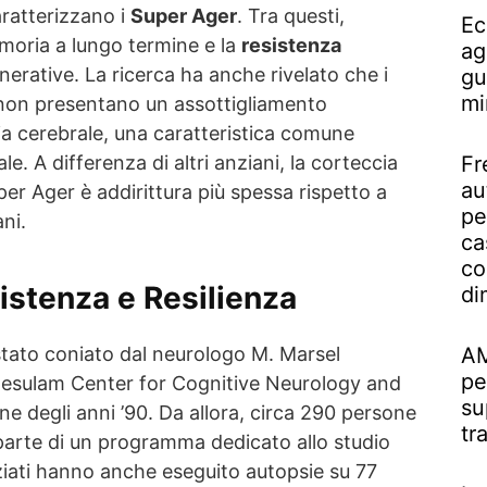
ratterizzano i
Super Ager
. Tra questi,
Ec
moria a lungo termine e la
resistenza
ag
erative. La ricerca ha anche rivelato che i
gu
mi
ui non presentano un assottigliamento
cia cerebrale, una caratteristica comune
Fr
. A differenza di altri anziani, la corteccia
au
per Ager è addirittura più spessa rispetto a
pe
ani.
ca
co
istenza e Resilienza
di
AM
stato coniato dal neurologo M. Marsel
pe
esulam Center for Cognitive Neurology and
su
ine degli anni ’90. Da allora, circa 290 persone
tr
arte di un programma dedicato allo studio
nziati hanno anche eseguito autopsie su 77