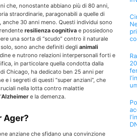
i che, nonostante abbiano più di 80 anni,
a straordinarie, paragonabili a quelle di
Ci
, anche 30 anni meno. Questi individui sono
Ne
rprendente
resilienza cognitiva
e possiedono
pr
co
re una sorta di “scudo” contro il naturale
 solo, sono anche definiti degli
animali
udine e nutrono relazioni interpersonali forti e
Ra
20
ifica, in particolare quella condotta dalla
fe
di Chicago, ha dedicato ben 25 anni per
l’
he e i segreti di questi “super anziani”, che
u
ruciali nella lotta contro malattie
’
Alzheimer
e la demenza.
Po
ac
r Ager?
l’
DN
ne anziane che sfidano una convinzione