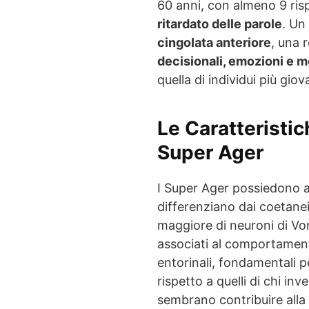
60 anni, con almeno 9 risp
ritardato delle parole
. Un
cingolata anteriore
, una 
decisionali, emozioni e 
quella di individui più giov
Le Caratteristic
Super Ager
I Super Ager possiedono alc
differenziano dai coetan
maggiore di neuroni di V
associati al comportamento
entorinali, fondamentali p
rispetto a quelli di chi in
sembrano contribuire alla 