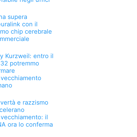
na supera
uralink con il
imo chip cerebrale
mmerciale
y Kurzweil: entro il
32 potremmo
rmare
invecchiamento
mano
vertà e razzismo
celerano
invecchiamento: il
A ora lo conferma