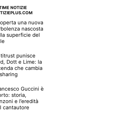
TIME NOTIZIE
TIZIEPLUS.COM
operta una nuova
rbolenza nascosta
lla superficie del
le
titrust punisce
rd, Dott e Lime: la
cenda che cambia
 sharing
ancesco Guccini è
rto: storia,
nzoni e l’eredità
l cantautore