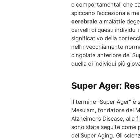
e comportamentali che ca
spiccano l’eccezionale me
cerebrale
a malattie degen
cervelli di questi individ
significativo della cortec
nell’invecchiamento normale
cingolata anteriore dei Su
quella di individui più giov
Super Ager: Res
Il termine “Super Ager” è 
Mesulam, fondatore del M
Alzheimer’s Disease, alla f
sono state seguite come p
del Super Aging. Gli scie