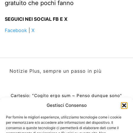
gratuito che pochi fanno
SEGUICI NEI SOCIAL FB E X
Facebook
|
X
Notizie Plus, sempre un passo in più
Cartesio: "Cogito ergo sum ~ Penso dunque sono"
Gestisci Consenso
Per fornire le migliori esperienze, utilizziamo tecnologie come i cookie
per memorizzare e/o accedere alle informazioni del dispositivo. Il
Ora Esatta in Italia in questo momento
consenso a queste tecnologie ci permetterà di elaborare dati come il
Ti Senti Strano Ultimamente? Potrebbe Essere per