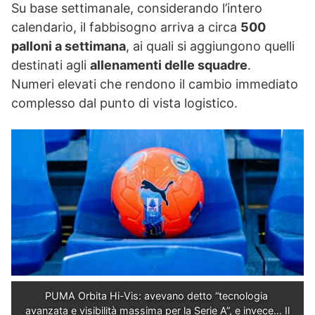
Su base settimanale, considerando l’intero
calendario, il fabbisogno arriva a circa
500
palloni a settimana
, ai quali si aggiungono quelli
destinati agli
allenamenti delle squadre
.
Numeri elevati che rendono il cambio immediato
complesso dal punto di vista logistico.
PUMA Orbita Hi-Vis: avevano detto “tecnologia 
avanzata e visibilità massima per la Serie A”, e invece… Il 