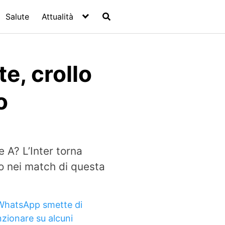
Salute
Attualità
te, crollo
o
e A? L’Inter torna
o nei match di questa
WhatsApp smette di
nzionare su alcuni