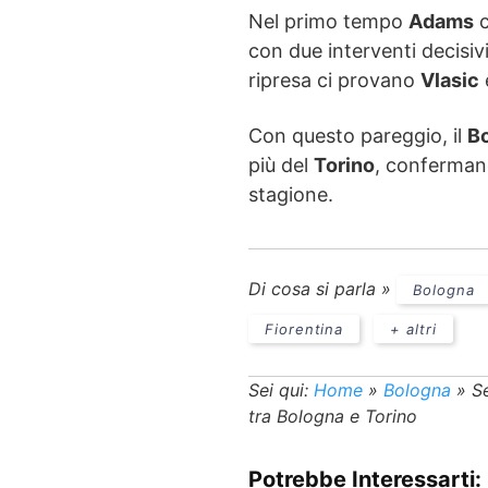
Nel primo tempo
Adams
c
con due interventi decisiv
ripresa ci provano
Vlasic
Con questo pareggio, il
B
più del
Torino
, confermand
stagione.
Di cosa si parla »
Bologna
Fiorentina
+ altri
Sei qui:
Home
»
Bologna
»
Se
tra Bologna e Torino
Potrebbe Interessarti: