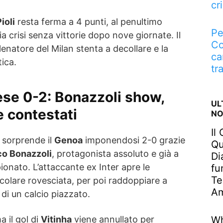
cri
ioli
resta ferma a 4 punti, al penultimo
Pe
a crisi senza vittorie dopo nove giornate. Il
Co
lenatore del Milan stenta a decollare e la
ca
tica.
tr
e 0-2: Bonazzoli show,
UL
e contestati
NO
Il
sorprende il
Genoa
imponendosi 2-0 grazie
Qu
co Bonazzoli
, protagonista assoluto e già a
Di
ionato. L’attaccante ex Inter apre le
fu
Te
olare rovesciata, per poi raddoppiare a
Am
i di un calcio piazzato.
Wh
a il gol di
Vitinha
viene annullato per