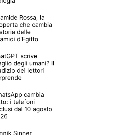
ologia
ramide Rossa, la
operta che cambia
 storia delle
ramidi d’Egitto
atGPT scrive
glio degli umani? Il
udizio dei lettori
rprende
atsApp cambia
tto: i telefoni
clusi dal 10 agosto
026
nnik Sinner