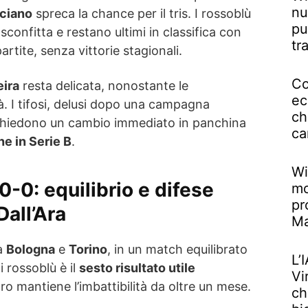
nu
ciano
spreca la chance per il tris. I rossoblù
pu
sconfitta e restano ultimi in classifica con
tr
rtite, senza vittorie stagionali.
Co
eira
resta delicata, nonostante le
ec
tà. I tifosi, delusi dopo una campagna
ch
chiedono un cambio immediato in panchina
ca
e in Serie B
.
Wi
-0: equilibrio e difese
mo
pr
Dall’Ara
M
ra
Bologna
e
Torino
, in un match equilibrato
L’
i rossoblù è il
sesto risultato utile
Vi
oro mantiene l’imbattibilità da oltre un mese.
ch