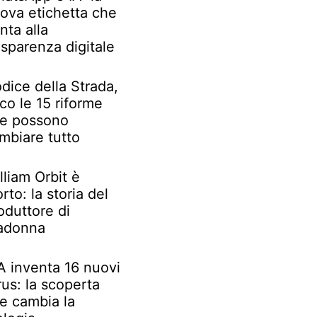
ova etichetta che
nta alla
asparenza digitale
dice della Strada,
co le 15 riforme
e possono
mbiare tutto
lliam Orbit è
rto: la storia del
oduttore di
adonna
IA inventa 16 nuovi
rus: la scoperta
e cambia la