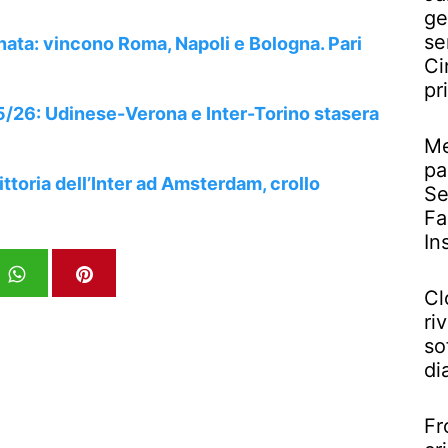
ge
se
nata: vincono Roma, Napoli e Bologna. Pari
Ci
pr
5/26: Udinese-Verona e Inter-Torino stasera
Me
pa
toria dell’Inter ad Amsterdam, crollo
Se
Fa
In
Cl
riv
so
di
Fr