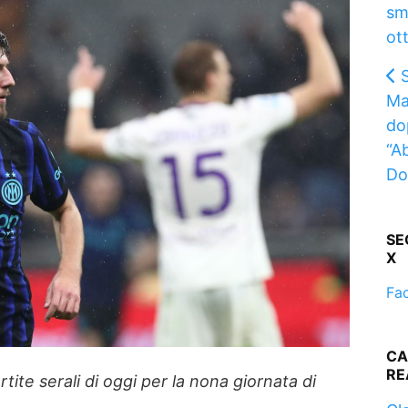
sm
ot
Ma
do
“A
Do
SE
X
Fa
CA
RE
artite serali di oggi per la nona giornata di