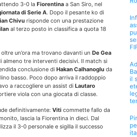
R
battendo 3-0 la
Fiorentina
a San Siro, nel
iornata di Serie A
. Dopo il pesante ko di
In
tian Chivu
risponde con una prestazione
as
ilan
al terzo posto in classifica a quota 18
pu
se
FI
 oltre un’ora ma trovano davanti un
De Gea
i almeno tre interventi decisivi. Il match si
Ad
lendida conclusione di
Hakan Calhanoglu
da
Ba
golino basso. Poco dopo arriva il raddoppio
il
et
ravo a raccogliere un assist di
Lautaro
le
ortiere viola con una giocata di classe.
te
hiude definitivamente:
Viti
commette fallo da
Pi
onito, lascia la Fiorentina in dieci. Dal
pe
lizza il 3-0 personale e sigilla il successo
it