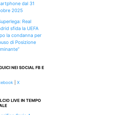
artphone dal 31
tobre 2025
Superlega: Real
drid sfida la UEFA
po la condanna per
buso di Posizione
minante”
GUICI NEI SOCIAL FB E
cebook
|
X
LCIO LIVE IN TEMPO
ALE