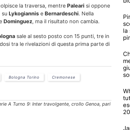
bi
olpisce la traversa, mentre
Paleari
si oppone
i su
Lykogiannis
e
Bernardeschi
. Nella
Pi
e
Dominguez
, ma il risultato non cambia.
sc
la
ologna
sale al sesto posto con 15 punti, tre in
pi
osi tra le rivelazioni di questa prima parte di
Ch
me
gi
so
Bologna Torino
Cremonese
Wh
tu
rie A Turno 9: Inter travolgente, crollo Genoa, pari
es
2
Ja