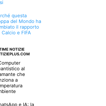
si
rché questa
ppa del Mondo ha
mbiato il rapporto
a Calcio e FIFA
TIME NOTIZIE
TIZIEPLUS.COM
 Computer
antistico al
amante che
nziona a
mperatura
biente
atsApp e IA: la