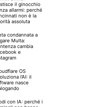
stisce il ginocchio
nza allarmi: perché
ncinnati non è la
iorità assoluta
ta condannata a
gare Multa:
ntenza cambia
cebook e
stagram
oudflare OS
oluziona l’AI: il
ftware nasce
alogando
odi con IA: perché i