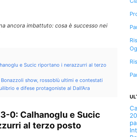
Cla
Pr
gna ancora imbattuto: cosa è successo nei
Pa
Ris
Og
Ris
lhanoglu e Sucic riportano i nerazzurri al terzo
Pa
onazzoli show, rossoblù ultimi e contestati
librio e difese protagoniste al Dall’Ara
UL
Ca
 3-0: Calhanoglu e Sucic
20
pa
zzurri al terzo posto
In