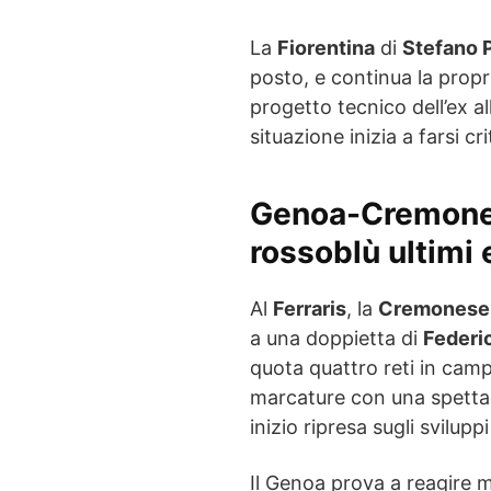
La
Fiorentina
di
Stefano P
posto, e continua la propri
progetto tecnico dell’ex al
situazione inizia a farsi cri
Genoa-Cremones
rossoblù ultimi 
Al
Ferraris
, la
Cremonese
a una doppietta di
Federi
quota quattro reti in camp
marcature con una spettac
inizio ripresa sugli svilupp
Il Genoa prova a reagire m