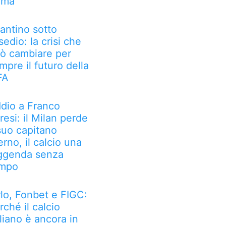
oma
fantino sotto
sedio: la crisi che
ò cambiare per
mpre il futuro della
FA
dio a Franco
resi: il Milan perde
 suo capitano
erno, il calcio una
ggenda senza
mpo
rlo, Fonbet e FIGC:
rché il calcio
aliano è ancora in