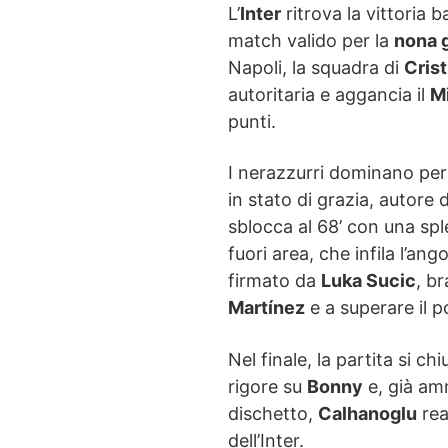
L’
Inter
ritrova la vittoria 
match valido per la
nona g
Napoli, la squadra di
Cris
autoritaria e aggancia il
M
punti.
I nerazzurri dominano per
in stato di grazia, autore d
sblocca al 68’ con una sp
fuori area, che infila l’an
firmato da
Luka Sucic
, b
Martínez
e a superare il p
Nel finale, la partita si c
rigore su
Bonny
e, già amm
dischetto,
Calhanoglu
rea
dell’Inter.