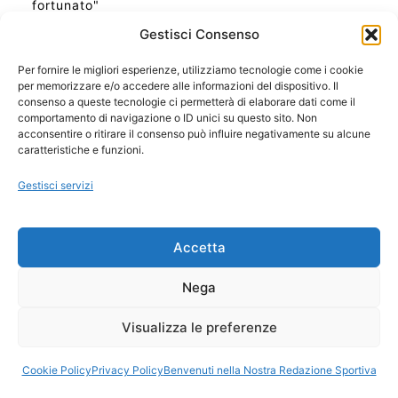
fortunato"
Gestisci Consenso
Per fornire le migliori esperienze, utilizziamo tecnologie come i cookie
per memorizzare e/o accedere alle informazioni del dispositivo. Il
Ora Esatta in Italia in questo momento
consenso a queste tecnologie ci permetterà di elaborare dati come il
Ti Senti Strano Ultimamente? Potrebbe Essere per
comportamento di navigazione o ID unici su questo sito. Non
la Risonanza di Schumann
acconsentire o ritirare il consenso può influire negativamente su alcune
Come Sapere Se Stai Ascendendo alla Quinta
caratteristiche e funzioni.
Dimensione
Gestisci servizi
Copyright 2026 NotiziePlus.com
Accetta
Edizioni Web4Star
Chi Siamo: Redazione
Nega
📰 Contenuto Umano Verificato
Privacy Coockie
-
Pubblicità
Visualizza le preferenze
Sitemap
-
Feed
Cookie Policy
Privacy Policy
Benvenuti nella Nostra Redazione Sportiva