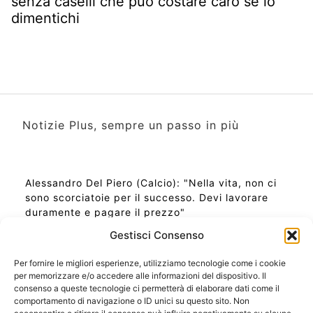
senza caselli che può costare caro se lo
dimentichi
Notizie Plus, sempre un passo in più
Alessandro Del Piero (Calcio): "Nella vita, non ci
sono scorciatoie per il successo. Devi lavorare
duramente e pagare il prezzo"
Gestisci Consenso
Per fornire le migliori esperienze, utilizziamo tecnologie come i cookie
per memorizzare e/o accedere alle informazioni del dispositivo. Il
Ora Esatta in Italia in questo momento
consenso a queste tecnologie ci permetterà di elaborare dati come il
Ti Senti Strano Ultimamente? Potrebbe Essere per
comportamento di navigazione o ID unici su questo sito. Non
la Risonanza di Schumann