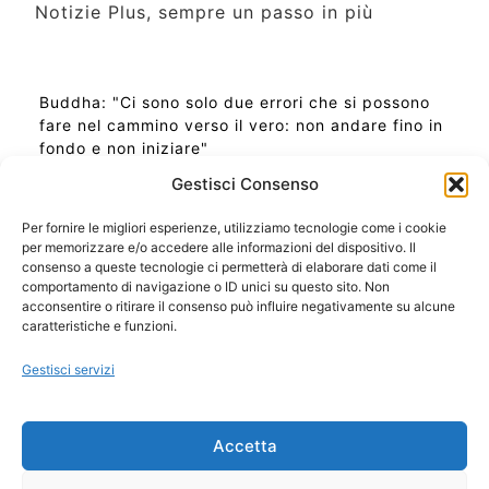
Notizie Plus, sempre un passo in più
Buddha: "Ci sono solo due errori che si possono
fare nel cammino verso il vero: non andare fino in
fondo e non iniziare"
Gestisci Consenso
Per fornire le migliori esperienze, utilizziamo tecnologie come i cookie
per memorizzare e/o accedere alle informazioni del dispositivo. Il
Ora Esatta in Italia in questo momento
consenso a queste tecnologie ci permetterà di elaborare dati come il
Ti Senti Strano Ultimamente? Potrebbe Essere per
comportamento di navigazione o ID unici su questo sito. Non
la Risonanza di Schumann
acconsentire o ritirare il consenso può influire negativamente su alcune
Come Sapere Se Stai Ascendendo alla Quinta
caratteristiche e funzioni.
Dimensione
Gestisci servizi
Copyright 2026 NotiziePlus.com
Accetta
Edizioni Web4Star
Chi Siamo: Redazione