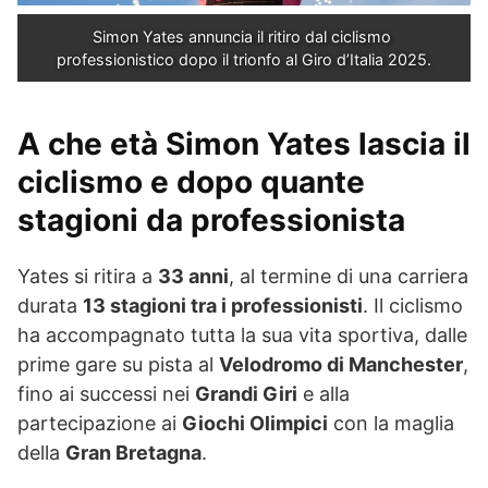
Simon Yates annuncia il ritiro dal ciclismo 
professionistico dopo il trionfo al Giro d’Italia 2025.
A che età Simon Yates lascia il
ciclismo e dopo quante
stagioni da professionista
Yates si ritira a
33 anni
, al termine di una carriera
durata
13 stagioni tra i professionisti
. Il ciclismo
ha accompagnato tutta la sua vita sportiva, dalle
prime gare su pista al
Velodromo di Manchester
,
fino ai successi nei
Grandi Giri
e alla
partecipazione ai
Giochi Olimpici
con la maglia
della
Gran Bretagna
.