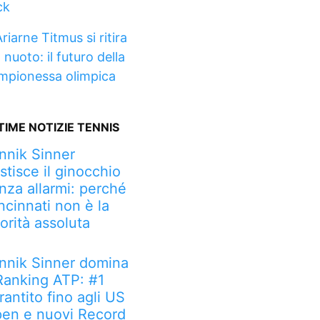
ck
riarne Titmus si ritira
 nuoto: il futuro della
mpionessa olimpica
TIME NOTIZIE TENNIS
nnik Sinner
stisce il ginocchio
nza allarmi: perché
ncinnati non è la
iorità assoluta
nnik Sinner domina
 Ranking ATP: #1
rantito fino agli US
en e nuovi Record