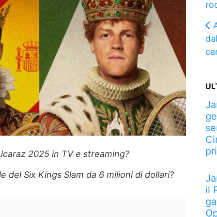
ro
A
dal
ca
UL
Ja
ge
se
Ci
pr
lcaraz 2025 in TV e streaming?
le del Six Kings Slam da 6 milioni di dollari?
Ja
il
ga
Op