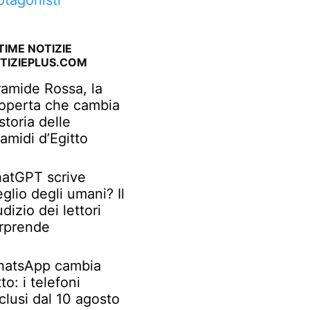
otagonisti
TIME NOTIZIE
TIZIEPLUS.COM
ramide Rossa, la
operta che cambia
 storia delle
ramidi d’Egitto
atGPT scrive
glio degli umani? Il
udizio dei lettori
rprende
atsApp cambia
tto: i telefoni
clusi dal 10 agosto