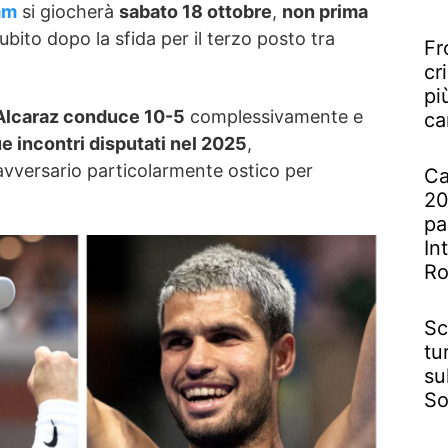
am
si giocherà
sabato 18 ottobre
,
non prima
subito dopo la sfida per il terzo posto tra
Fr
cr
pi
Alcaraz conduce 10-5
complessivamente e
ca
e incontri disputati nel 2025
,
vversario particolarmente ostico per
Ca
20
pa
In
R
Sc
tu
su
So