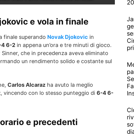
2
Ja
okovic e vola in finale
ge
se
la finale superando
Novak Djokovic
in
Ci
-4 6-2
in appena un’ora e tre minuti di gioco.
pr
r Sinner, che in precedenza aveva eliminato
ermando un rendimento solido e costante sul
Me
pa
Se
one,
Carlos Alcaraz
ha avuto la meglio
Fa
In
z
, vincendo con lo stesso punteggio di
6-4 6-
Cl
riv
orario e precedenti
so
di