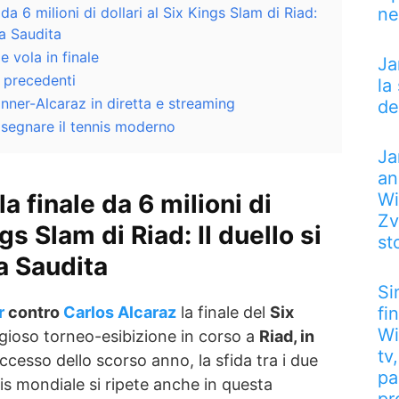
 da 6 milioni di dollari al Six Kings Slam di Riad:
ne
ia Saudita
 vola in finale
Ja
e precedenti
la
inner-Alcaraz in diretta e streaming
de
a segnare il tennis moderno
Ja
an
a finale da 6 milioni di
Wi
Zv
ngs Slam di Riad: Il duello si
st
a Saudita
Si
r
contro
Carlos Alcaraz
la finale del
Six
fi
Wi
tigioso torneo-esibizione in corso a
Riad, in
tv
uccesso dello scorso anno, la sfida tra i due
pa
is mondiale si ripete anche in questa