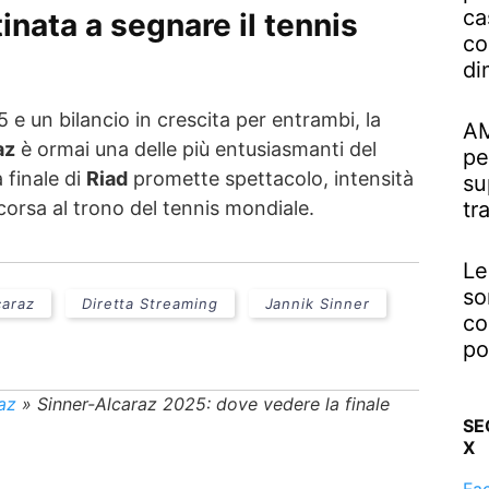
ca
tinata a segnare il tennis
co
di
 e un bilancio in crescita per entrambi, la
AM
az
è ormai una delle più entusiasmanti del
pe
finale di
Riad
promette spettacolo, intensità
su
corsa al trono del tennis mondiale.
tr
Le
so
caraz
Diretta Streaming
Jannik Sinner
co
po
az
»
Sinner-Alcaraz 2025: dove vedere la finale
SE
X