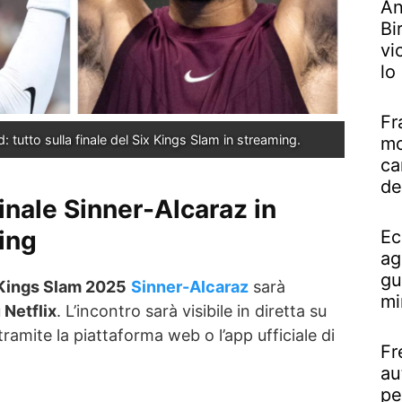
An
Bi
vi
lo
Fr
: tutto sulla finale del Six Kings Slam in streaming.
mo
ca
de
inale Sinner-Alcaraz in
ing
Ec
ag
gu
 Kings Slam 2025
Sinner-Alcaraz
sarà
mi
 Netflix
. L’incontro sarà visibile in diretta su
tramite la piattaforma web o l’app ufficiale di
Fr
au
pe