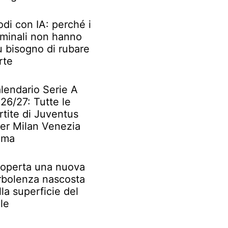
odi con IA: perché i
iminali non hanno
ù bisogno di rubare
rte
lendario Serie A
26/27: Tutte le
rtite di Juventus
ter Milan Venezia
oma
operta una nuova
rbolenza nascosta
lla superficie del
le