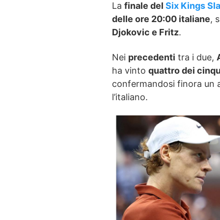
La
finale del
Six Kings Sl
delle ore 20:00 italiane
, 
Djokovic e Fritz
.
Nei
precedenti
tra i due,
ha vinto
quattro dei cinqu
confermandosi finora un a
l’italiano.