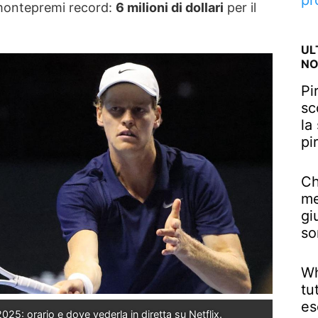
pr
 montepremi record:
6 milioni di dollari
per il
UL
NO
Pi
sc
la
pi
Ch
me
gi
so
Wh
tu
es
025: orario e dove vederla in diretta su Netflix.