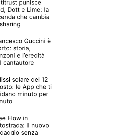
titrust punisce
rd, Dott e Lime: la
cenda che cambia
 sharing
ancesco Guccini è
rto: storia,
nzoni e l’eredità
l cantautore
lissi solare del 12
osto: le App che ti
idano minuto per
nuto
ee Flow in
tostrada: il nuovo
daggio senza