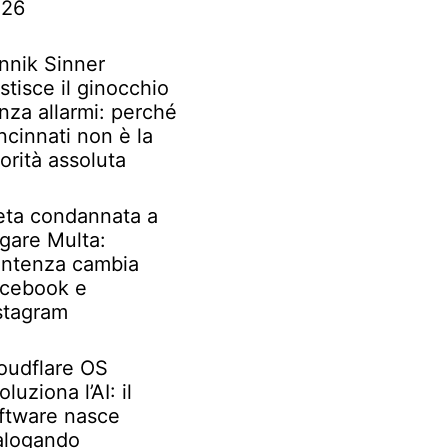
026
nnik Sinner
stisce il ginocchio
nza allarmi: perché
ncinnati non è la
iorità assoluta
ta condannata a
gare Multa:
ntenza cambia
cebook e
stagram
oudflare OS
oluziona l’AI: il
ftware nasce
alogando