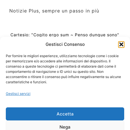
Notizie Plus, sempre un passo in più
Cartesio: "Cogito ergo sum ~ Penso dunque sono"
Gestisci Consenso
Per fornire le migliori esperienze, utilizziamo tecnologie come i cookie
per memorizzare e/o accedere alle informazioni del dispositivo. Il
Ora Esatta in Italia in questo momento
consenso a queste tecnologie ci permetterà di elaborare dati come il
Ti Senti Strano Ultimamente? Potrebbe Essere per
comportamento di navigazione o ID unici su questo sito. Non
la Risonanza di Schumann
acconsentire o ritirare il consenso può influire negativamente su alcune
Come Sapere Se Stai Ascendendo alla Quinta
caratteristiche e funzioni.
Dimensione
Gestisci servizi
Copyright 2026 NotiziePlus.com
Accetta
Edizioni Web4Star
Chi Siamo: Redazione
Nega