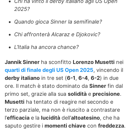
Chi ha vinto il derby italiano agli US Open
2025?
Quando gioca Sinner la semifinale?
Chi affronterà Alcaraz e Djokovic?
L’Italia ha ancora chance?
Jannik Sinner
ha sconfitto
Lorenzo Musetti
nei
quarti di finale degli US Open 2025
, vincendo il
derby italiano
in tre set (
6-1
,
6-4
,
6-2
) in due
ore. Il match è stato dominato da
Sinner
fin dal
primo set, grazie alla sua
solidità
e
precisione
.
Musetti
ha tentato di reagire nel secondo e
terzo parziale, ma non è riuscito a contrastare
l’
efficacia
e la
lucidità
dell’
altoatesino
, che ha
saputo gestire i
momenti chiave
con
freddezza
.