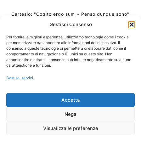
Cartesio: "Cogito ergo sum ~ Penso dunque sono"
Gestisci Consenso
Per fornire le migliori esperienze, utilizziamo tecnologie come i cookie
per memorizzare e/o accedere alle informazioni del dispositivo. Il
Ora Esatta in Italia in questo momento
consenso a queste tecnologie ci permetterà di elaborare dati come il
Ti Senti Strano Ultimamente? Potrebbe Essere per
comportamento di navigazione o ID unici su questo sito. Non
la Risonanza di Schumann
acconsentire o ritirare il consenso può influire negativamente su alcune
Come Sapere Se Stai Ascendendo alla Quinta
caratteristiche e funzioni.
Dimensione
Gestisci servizi
Copyright 2026 NotiziePlus.com
Accetta
Edizioni Web4Star
Chi Siamo: Redazione
Nega
📰 Contenuto Umano Verificato
Privacy Coockie
-
Pubblicità
Visualizza le preferenze
Sitemap
-
Feed