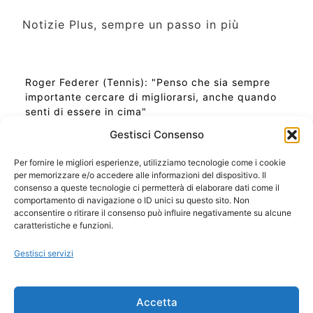
Notizie Plus, sempre un passo in più
Roger Federer (Tennis): "Penso che sia sempre
importante cercare di migliorarsi, anche quando
senti di essere in cima"
Gestisci Consenso
Per fornire le migliori esperienze, utilizziamo tecnologie come i cookie
per memorizzare e/o accedere alle informazioni del dispositivo. Il
Ora Esatta in Italia in questo momento
consenso a queste tecnologie ci permetterà di elaborare dati come il
Ti Senti Strano Ultimamente? Potrebbe Essere per
comportamento di navigazione o ID unici su questo sito. Non
la Risonanza di Schumann
acconsentire o ritirare il consenso può influire negativamente su alcune
Come Sapere Se Stai Ascendendo alla Quinta
caratteristiche e funzioni.
Dimensione
Gestisci servizi
Copyright 2026 NotiziePlus.com
Accetta