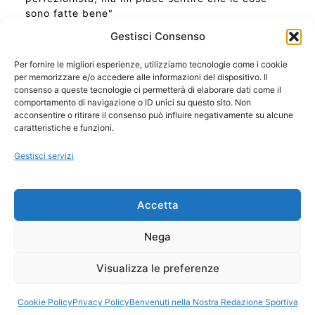
sono fatte bene"
Gestisci Consenso
Per fornire le migliori esperienze, utilizziamo tecnologie come i cookie
per memorizzare e/o accedere alle informazioni del dispositivo. Il
Ora Esatta in Italia in questo momento
consenso a queste tecnologie ci permetterà di elaborare dati come il
Ti Senti Strano Ultimamente? Potrebbe Essere per
comportamento di navigazione o ID unici su questo sito. Non
la Risonanza di Schumann
acconsentire o ritirare il consenso può influire negativamente su alcune
Come Sapere Se Stai Ascendendo alla Quinta
caratteristiche e funzioni.
Dimensione
Gestisci servizi
Copyright 2026 NotiziePlus.com
Accetta
Edizioni Web4Star
Chi Siamo: Redazione
Nega
📰 Contenuto Umano Verificato
Privacy Coockie
-
Pubblicità
Visualizza le preferenze
Sitemap
-
Feed
Cookie Policy
Privacy Policy
Benvenuti nella Nostra Redazione Sportiva