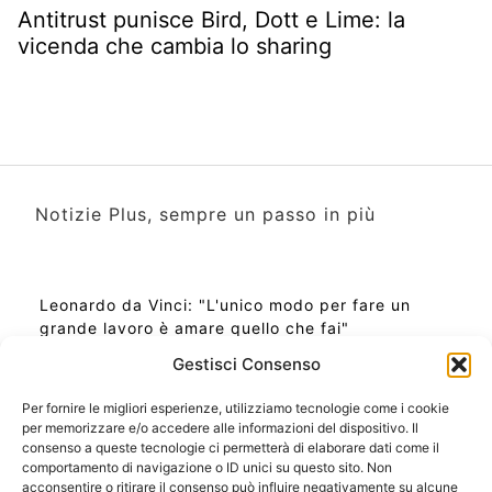
Antitrust punisce Bird, Dott e Lime: la
vicenda che cambia lo sharing
Notizie Plus, sempre un passo in più
Leonardo da Vinci: "L'unico modo per fare un
grande lavoro è amare quello che fai"
Gestisci Consenso
Per fornire le migliori esperienze, utilizziamo tecnologie come i cookie
per memorizzare e/o accedere alle informazioni del dispositivo. Il
Ora Esatta in Italia in questo momento
consenso a queste tecnologie ci permetterà di elaborare dati come il
Ti Senti Strano Ultimamente? Potrebbe Essere per
comportamento di navigazione o ID unici su questo sito. Non
la Risonanza di Schumann
acconsentire o ritirare il consenso può influire negativamente su alcune