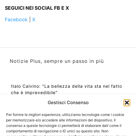
SEGUICI NEI SOCIAL FB E X
Facebook
|
X
Notizie Plus, sempre un passo in più
Italo Calvino: "La bellezza della vita sta nel fatto
che è imprevedibile"
Gestisci Consenso
Per fornire le migliori esperienze, utilizziamo tecnologie come i cookie
per memorizzare e/o accedere alle informazioni del dispositivo. Il
Ora Esatta in Italia in questo momento
consenso a queste tecnologie ci permetterà di elaborare dati come il
Ti Senti Strano Ultimamente? Potrebbe Essere per
comportamento di navigazione o ID unici su questo sito. Non
la Risonanza di Schumann