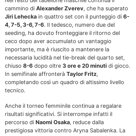
Nel resto del tabellone maschile continua il
cammino di
Alexander Zverev
, che ha superato
Jiri Lehecka
in quattro set con il punteggio di
6-
4, 7-5, 3-6, 7-6
. Il tedesco, numero due del
seeding, ha dovuto fronteggiare il ritorno del
ceco dopo aver accumulato un vantaggio
importante, ma è riuscito a mantenere la
necessaria lucidità nel tie-break del quarto set,
chiuso
8-6
dopo oltre
3 ore e 20 minuti
di gioco.
In semifinale affronterà
Taylor Fritz
,
completando così un quadro di altissimo livello
tecnico.
Anche il torneo femminile continua a regalare
risultati significativi. Si interrompe infatti il
percorso di
Naomi Osaka
, reduce dalla
prestigiosa vittoria contro Aryna Sabalenka. La