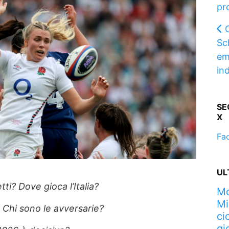
pr
Sc
em
in
SE
X
Fa
UL
ti? Dove gioca l’Italia?
Mo
Mi
 Chi sono le avversarie?
ci
gi