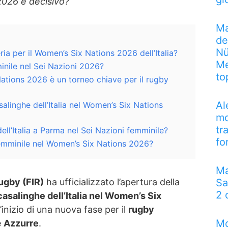
2026 è decisivo?
Ma
de
Nü
ria per il Women’s Six Nations 2026 dell’Italia?
Me
minile nel Sei Nazioni 2026?
to
ations 2026 è un torneo chiave per il rugby
Al
salinghe dell’Italia nel Women’s Six Nations
mo
tr
ell’Italia a Parma nel Sei Nazioni femminile?
fo
 femminile nel Women’s Six Nations 2026?
Ma
ugby (FIR)
ha ufficializzato l’apertura della
Sa
2 
 casalinghe dell’Italia nel Women’s Six
’inizio di una nuova fase per il
rugby
Mo
e
Azzurre
.