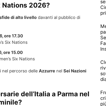
se
x Nations 2026?
Ci
pr
sfide di alto livello
davanti al pubblico di
Me
pa
6, ore 17.30
Se
s Six Nations
Fa
In
, ore 15.00
en’s Six Nations
Cl
riv
 nel percorso delle
Azzurre
nel
Sei Nazioni
so
di
Fr
rsarie dell’Italia a Parma nel
cr
minile?
pi