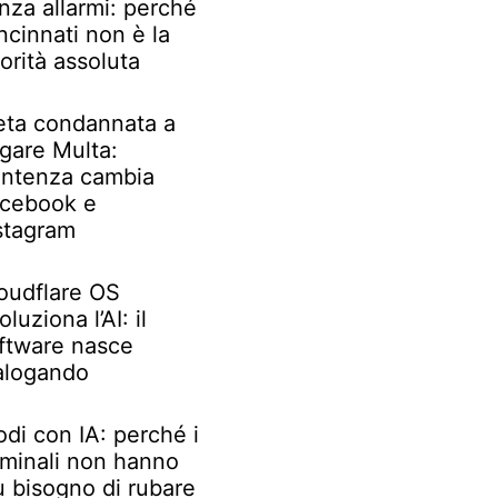
nza allarmi: perché
ncinnati non è la
iorità assoluta
ta condannata a
gare Multa:
ntenza cambia
cebook e
stagram
oudflare OS
oluziona l’AI: il
ftware nasce
alogando
odi con IA: perché i
iminali non hanno
ù bisogno di rubare