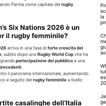
mando Parma come capitale del
rugby
Pi
sc
la
pi
’s Six Nations 2026 è un
r il rugby femminile?
Ch
me
gi
026
arriva in una fase di
forte crescita del
so
e
, subito dopo una
Rugby World Cup
che ha
, grande
partecipazione del pubblico
e una
Wh
precedenti
.
tu
nito il panorama internazionale, aumentando
es
tico e seguito del
rugby femminile
a livello
2
Ja
tite casalinghe dell’Italia
ge