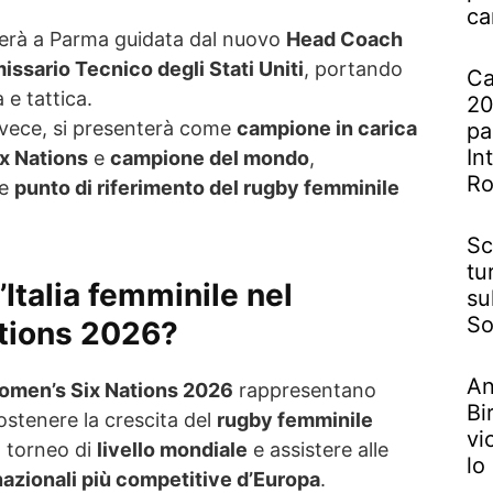
ca
erà a Parma guidata dal nuovo
Head Coach
ssario Tecnico degli Stati Uniti
, portando
Ca
 e tattica.
20
nvece, si presenterà come
campione in carica
pa
In
x Nations
e
campione del mondo
,
R
le
punto di riferimento del rugby femminile
Sc
tu
’Italia femminile nel
su
So
tions 2026?
An
l Women’s Six Nations 2026
rappresentano
Bi
ostenere la crescita del
rugby femminile
vi
n torneo di
livello mondiale
e assistere alle
lo
nazionali più competitive d’Europa
.