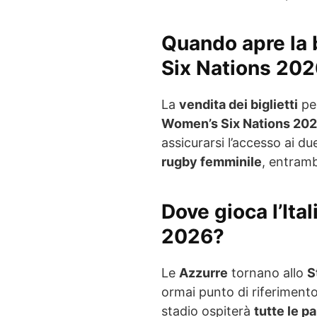
Quando apre la b
Six Nations 2026
La
vendita dei biglietti
pe
Women’s Six Nations 20
assicurarsi l’accesso ai d
rugby femminile
, entramb
Dove gioca l’Ita
2026?
Le
Azzurre
tornano allo
S
ormai punto di riferimento
stadio ospiterà
tutte le pa