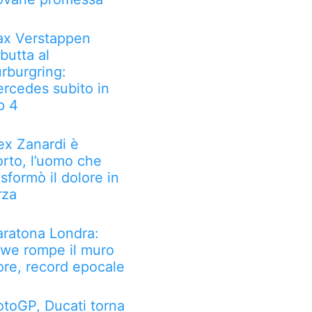
x Verstappen
butta al
rburgring:
rcedes subito in
p 4
ex Zanardi è
rto, l’uomo che
asformò il dolore in
rza
ratona Londra:
we rompe il muro
ore, record epocale
toGP, Ducati torna