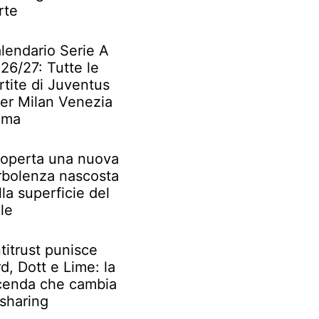
rte
lendario Serie A
26/27: Tutte le
rtite di Juventus
ter Milan Venezia
oma
operta una nuova
rbolenza nascosta
lla superficie del
le
titrust punisce
rd, Dott e Lime: la
cenda che cambia
 sharing