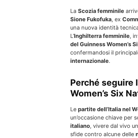
La
Scozia femminile
arriv
Sione Fukofuka
, ex
Commi
una nuova identità tecnica
L’
Inghilterra femminile
, i
del Guinness Women’s Si
confermandosi il principa
internazionale
.
Perché seguire l
Women’s Six Na
Le
partite dell’Italia ne
un’occasione chiave per s
italiano
, vivere dal vivo u
sfide contro alcune delle