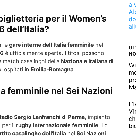
a 
Al
iglietteria per il Women’s
do
al
 dell’Italia?
r le
gare interne dell’Italia femminile
nel
UL
26
è ufficialmente aperta. I tifosi possono
NO
ue match casalinghi della
Nazionale italiana di
Wi
i ospitati in
Emilia-Romagna
.
mo
pr
M
lia femminile nel Sei Nazioni
L’
Vi
tadio Sergio Lanfranchi di Parma
, impianto
ch
 per il
rugby internazionale femminile
. Lo
bi
rtite casalinghe dell’Italia
nel
Sei Nazioni