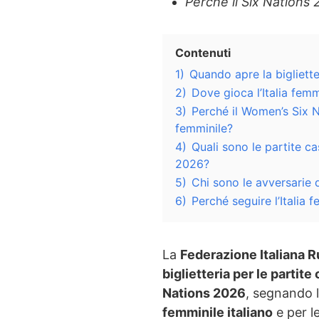
Perché il Six Nations 
Contenuti
1)
Quando apre la bigliette
2)
Dove gioca l’Italia fem
3)
Perché il Women’s Six N
femminile?
4)
Quali sono le partite ca
2026?
5)
Chi sono le avversarie d
6)
Perché seguire l’Italia
La
Federazione Italiana R
biglietteria per le partite
Nations 2026
, segnando l
femminile italiano
e per l