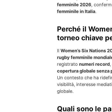
femminile 2026
, confer
femminile in Italia
.
Perché il Women
torneo chiave pe
Il
Women’s Six Nations 2
rugby femminile mondial
registrato
numeri record
copertura globale senza 
Un contesto che ha ridefi
visibilità, interesse media
globale.
Quali sono le par