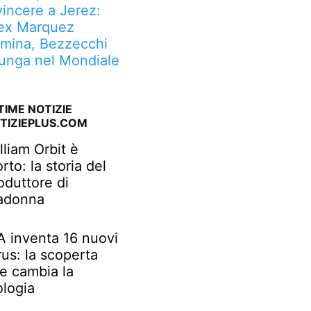
vincere a Jerez:
ex Marquez
mina, Bezzecchi
lunga nel Mondiale
TIME NOTIZIE
TIZIEPLUS.COM
lliam Orbit è
rto: la storia del
oduttore di
adonna
IA inventa 16 nuovi
rus: la scoperta
e cambia la
ologia