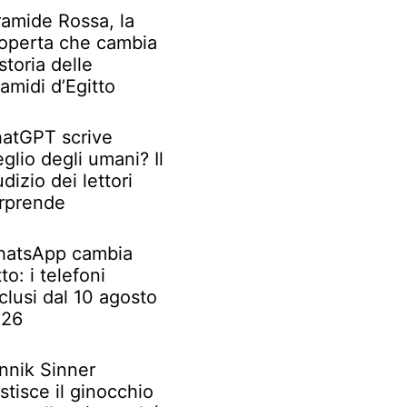
ramide Rossa, la
operta che cambia
 storia delle
ramidi d’Egitto
atGPT scrive
glio degli umani? Il
udizio dei lettori
rprende
atsApp cambia
tto: i telefoni
clusi dal 10 agosto
026
nnik Sinner
stisce il ginocchio