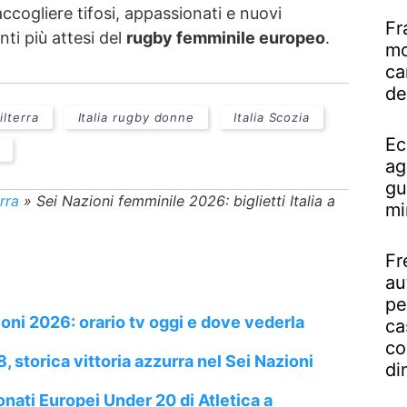
ccogliere tifosi, appassionati e nuovi
Fr
nti più attesi del
rugby femminile europeo
.
mo
ca
de
ilterra
Italia rugby donne
Italia Scozia
Ec
ag
gu
erra
»
Sei Nazioni femminile 2026: biglietti Italia a
mi
Fr
au
pe
ioni 2026: orario tv oggi e dove vederla
ca
co
8, storica vittoria azzurra nel Sei Nazioni
di
ionati Europei Under 20 di Atletica a