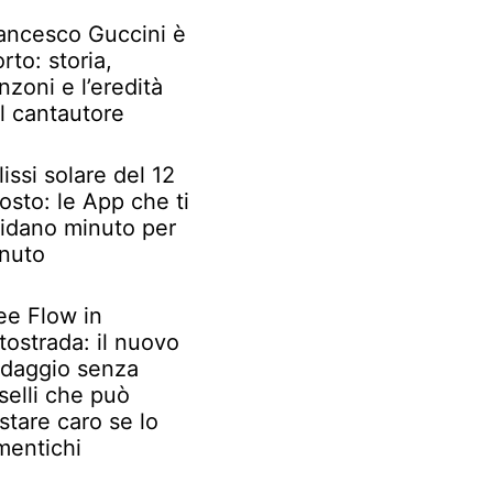
ancesco Guccini è
rto: storia,
nzoni e l’eredità
l cantautore
lissi solare del 12
osto: le App che ti
idano minuto per
nuto
ee Flow in
tostrada: il nuovo
daggio senza
selli che può
stare caro se lo
mentichi