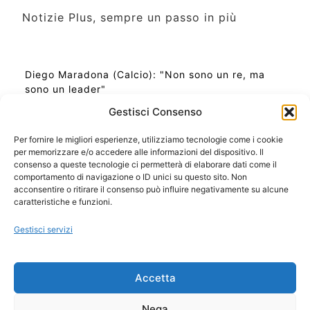
Notizie Plus, sempre un passo in più
Diego Maradona (Calcio): "Non sono un re, ma
sono un leader"
Gestisci Consenso
Per fornire le migliori esperienze, utilizziamo tecnologie come i cookie
per memorizzare e/o accedere alle informazioni del dispositivo. Il
Ora Esatta in Italia in questo momento
consenso a queste tecnologie ci permetterà di elaborare dati come il
Ti Senti Strano Ultimamente? Potrebbe Essere per
comportamento di navigazione o ID unici su questo sito. Non
la Risonanza di Schumann
acconsentire o ritirare il consenso può influire negativamente su alcune
Come Sapere Se Stai Ascendendo alla Quinta
caratteristiche e funzioni.
Dimensione
Gestisci servizi
Copyright 2026 NotiziePlus.com
Accetta
Edizioni Web4Star
Chi Siamo: Redazione
Nega