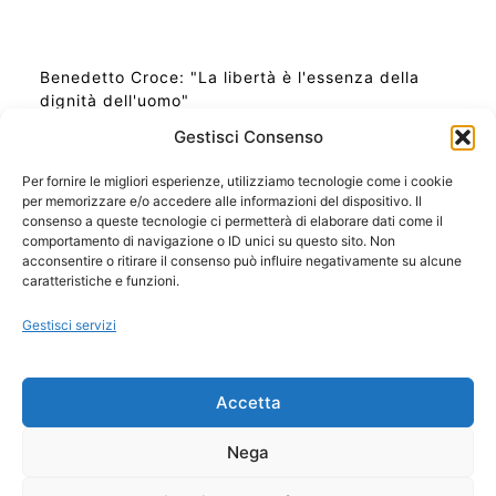
Benedetto Croce: "La libertà è l'essenza della
dignità dell'uomo"
Gestisci Consenso
Per fornire le migliori esperienze, utilizziamo tecnologie come i cookie
per memorizzare e/o accedere alle informazioni del dispositivo. Il
Ora Esatta in Italia in questo momento
consenso a queste tecnologie ci permetterà di elaborare dati come il
Ti Senti Strano Ultimamente? Potrebbe Essere per
comportamento di navigazione o ID unici su questo sito. Non
la Risonanza di Schumann
acconsentire o ritirare il consenso può influire negativamente su alcune
Come Sapere Se Stai Ascendendo alla Quinta
caratteristiche e funzioni.
Dimensione
Gestisci servizi
Copyright 2026 NotiziePlus.com
Accetta
Edizioni Web4Star
Chi Siamo: Redazione
Nega
📰 Contenuto Umano Verificato
Privacy Coockie
-
Pubblicità