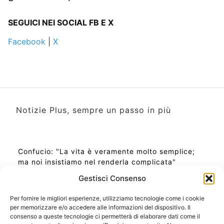
SEGUICI NEI SOCIAL FB E X
Facebook
|
X
Notizie Plus, sempre un passo in più
Confucio: "La vita è veramente molto semplice;
ma noi insistiamo nel renderla complicata"
Gestisci Consenso
Per fornire le migliori esperienze, utilizziamo tecnologie come i cookie
per memorizzare e/o accedere alle informazioni del dispositivo. Il
Ora Esatta in Italia in questo momento
consenso a queste tecnologie ci permetterà di elaborare dati come il
Ti Senti Strano Ultimamente? Potrebbe Essere per