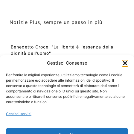
Notizie Plus, sempre un passo in più
Benedetto Croce: "La libertà è l'essenza della
dignità dell'uomo"
Gestisci Consenso
Per fornire le migliori esperienze, utilizziamo tecnologie come i cookie
per memorizzare e/o accedere alle informazioni del dispositivo. Il
Ora Esatta in Italia in questo momento
consenso a queste tecnologie ci permetterà di elaborare dati come il
Ti Senti Strano Ultimamente? Potrebbe Essere per
comportamento di navigazione o ID unici su questo sito. Non
la Risonanza di Schumann
acconsentire o ritirare il consenso può influire negativamente su alcune
Come Sapere Se Stai Ascendendo alla Quinta
caratteristiche e funzioni.
Dimensione
Gestisci servizi
Copyright 2026 NotiziePlus.com